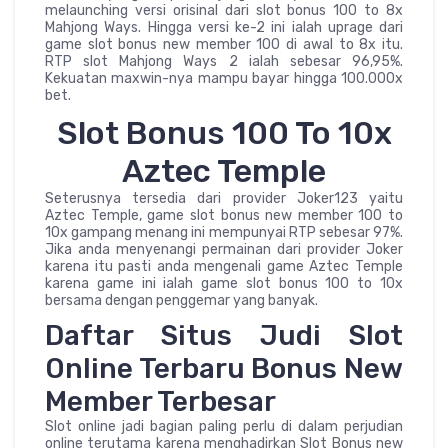
melaunching versi orisinal dari slot bonus 100 to 8x
Mahjong Ways. Hingga versi ke-2 ini ialah uprage dari
game slot bonus new member 100 di awal to 8x itu.
RTP slot Mahjong Ways 2 ialah sebesar 96,95%.
Kekuatan maxwin-nya mampu bayar hingga 100.000x
bet.
Slot Bonus 100 To 10x
Aztec Temple
Seterusnya tersedia dari provider Joker123 yaitu
Aztec Temple, game slot bonus new member 100 to
10x gampang menang ini mempunyai RTP sebesar 97%.
Jika anda menyenangi permainan dari provider Joker
karena itu pasti anda mengenali game Aztec Temple
karena game ini ialah game slot bonus 100 to 10x
bersama dengan penggemar yang banyak.
Daftar Situs Judi Slot
Online Terbaru Bonus New
Member Terbesar
Slot online jadi bagian paling perlu di dalam perjudian
online terutama karena menghadirkan Slot Bonus new