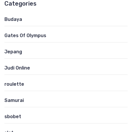
Categories
Budaya
Gates Of Olympus
Jepang
Judi Online
roulette
Samurai
sbobet