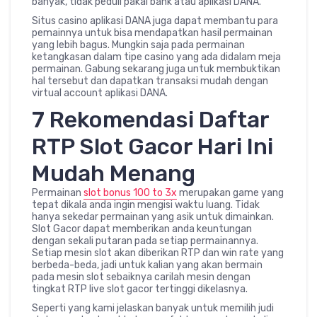
banyak, tidak peduli pakai bank atau aplikasi DANA.
Situs casino aplikasi DANA juga dapat membantu para
pemainnya untuk bisa mendapatkan hasil permainan
yang lebih bagus. Mungkin saja pada permainan
ketangkasan dalam tipe casino yang ada didalam meja
permainan. Gabung sekarang juga untuk membuktikan
hal tersebut dan dapatkan transaksi mudah dengan
virtual account aplikasi DANA.
7 Rekomendasi Daftar
RTP Slot Gacor Hari Ini
Mudah Menang
Permainan
slot bonus 100 to 3x
merupakan game yang
tepat dikala anda ingin mengisi waktu luang. Tidak
hanya sekedar permainan yang asik untuk dimainkan.
Slot Gacor dapat memberikan anda keuntungan
dengan sekali putaran pada setiap permainannya.
Setiap mesin slot akan diberikan RTP dan win rate yang
berbeda-beda, jadi untuk kalian yang akan bermain
pada mesin slot sebaiknya carilah mesin dengan
tingkat RTP live slot gacor tertinggi dikelasnya.
Seperti yang kami jelaskan banyak untuk memilih judi