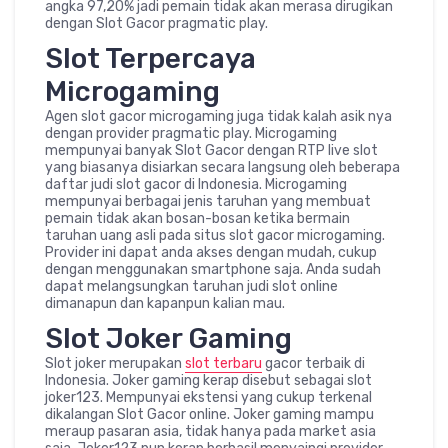
angka 97,20% jadi pemain tidak akan merasa dirugikan
dengan Slot Gacor pragmatic play.
Slot Terpercaya
Microgaming
Agen slot gacor microgaming juga tidak kalah asik nya
dengan provider pragmatic play. Microgaming
mempunyai banyak Slot Gacor dengan RTP live slot
yang biasanya disiarkan secara langsung oleh beberapa
daftar judi slot gacor di Indonesia. Microgaming
mempunyai berbagai jenis taruhan yang membuat
pemain tidak akan bosan-bosan ketika bermain
taruhan uang asli pada situs slot gacor microgaming.
Provider ini dapat anda akses dengan mudah, cukup
dengan menggunakan smartphone saja. Anda sudah
dapat melangsungkan taruhan judi slot online
dimanapun dan kapanpun kalian mau.
Slot Joker Gaming
Slot joker merupakan
slot terbaru
gacor terbaik di
Indonesia. Joker gaming kerap disebut sebagai slot
joker123. Mempunyai ekstensi yang cukup terkenal
dikalangan Slot Gacor online. Joker gaming mampu
meraup pasaran asia, tidak hanya pada market asia