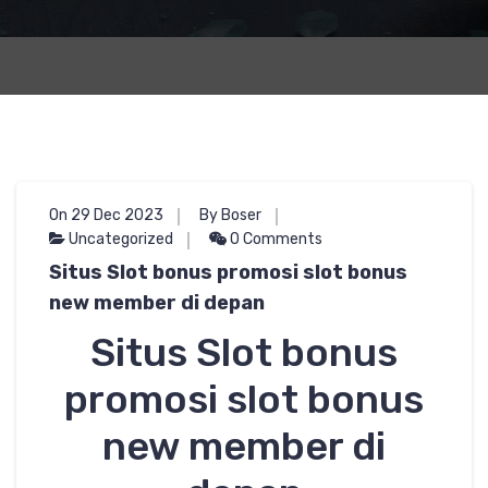
On 29 Dec 2023
By Boser
Uncategorized
0 Comments
Situs Slot bonus promosi slot bonus
new member di depan
Situs Slot bonus
promosi slot bonus
new member di