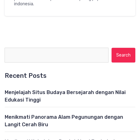
indonesia.
Search for:
Recent Posts
Menjelajah Situs Budaya Bersejarah dengan Nilai
Edukasi Tinggi
Menikmati Panorama Alam Pegunungan dengan
Langit Cerah Biru