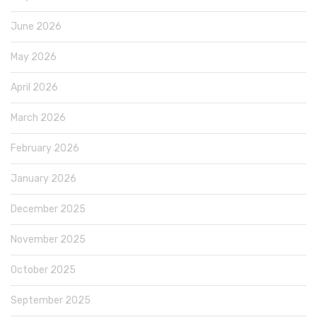
June 2026
May 2026
April 2026
March 2026
February 2026
January 2026
December 2025
November 2025
October 2025
September 2025