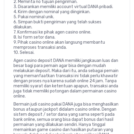
2. Meminta no tujuan pengiriman.
3. Disarankan memiliki account virtual DANA pribadi.
4. Kirim dengan nominal yang diinginkan.
5. Pakai nominal unik.
6. Simpan bukti pengiriman yang telah sukses
dilakukan.
7. Konfirmasi ke pihak agen casino online.
8. Isi form setor dana.
9. Pihak casino online akan langsung membantu
memproses transaksi anda.
10. Selesai.
Agen casino deposit DANA memiliki jangkauan luas dan
besar bagi para pemain agar bisa dengan mudah
melakukan deposit. Maka dari itu, anda sebagai pemain
yang memanfaatkan transaksi ini tidak perlu khawatir
dengan proses nya karena sudah online 24 jam. Tanpa
memiliki syarat dan ketentuan apapun, transaksi anda
juga tidak memiliki potongan dalam permainan casino
online.
Bermain judi casino pakai DANA juga bisa menghasilkan
bonus ataupun jackpot didalam casino online. Dengan
sistem deposit / setor dana yang sama seperti pada
bank online, semua orang bisa dapat bonus dari hasil
permainan yang dilakukan sendiri. Hanya tinggal
memainkan game casino dan hasilkan putaran yang