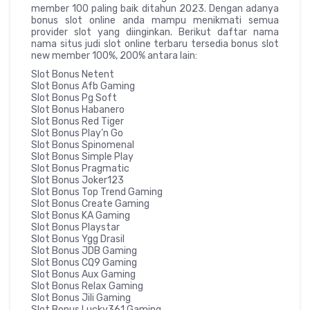
member 100 paling baik ditahun 2023. Dengan adanya
bonus slot online anda mampu menikmati semua
provider slot yang diinginkan. Berikut daftar nama
nama situs judi slot online terbaru tersedia bonus slot
new member 100%, 200% antara lain:
Slot Bonus Netent
Slot Bonus Afb Gaming
Slot Bonus Pg Soft
Slot Bonus Habanero
Slot Bonus Red Tiger
Slot Bonus Play’n Go
Slot Bonus Spinomenal
Slot Bonus Simple Play
Slot Bonus Pragmatic
Slot Bonus Joker123
Slot Bonus Top Trend Gaming
Slot Bonus Create Gaming
Slot Bonus KA Gaming
Slot Bonus Playstar
Slot Bonus Ygg Drasil
Slot Bonus JDB Gaming
Slot Bonus CQ9 Gaming
Slot Bonus Aux Gaming
Slot Bonus Relax Gaming
Slot Bonus Jili Gaming
Slot Bonus Lucky361 Gaming