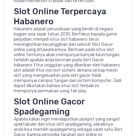
sudah memenuhi standar dan ketentuan.
Slot Online Terpercaya
Habanero
Habanero adalah perusahaan yang berdiri di negara
bagian asia sejak tahun 2010. Berfokus kepada game
perjudian, menjadi situs slot habanero terus
meningkatkan kecanggihan dari seluruh Slot Gacor
online yang ditawarkannya. Bermain pada situs slot
online tentunya akan mempunyai banyak keuntungan,
terlebih apabila anda bermain pada Slot Gacor
habanero. Fitur unggulan yang diberikan oleh habanero
slot adalah fitur non bot sistem, dimana setiap mesin
slot yang mengeluarkan pola slot gacor tidak
mempunyai campur tangan dari sistem komputer. Jadi
dapat dikatakan bahwa situs slot terbaik ini
mempunyai permainan yang fair play.
Slot Online Gacor
Spadegaming
Apabila kalian ingin mendapatkan jackpot yang sangat
spektakuler dari situs slot spadegaming, sebaiknya
anda bisa memilih spadegaming sebagai salah satu Slot
Gacor. Karena penyedia taruhan slot online ini