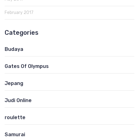
February 2017
Categories
Budaya
Gates Of Olympus
Jepang
Judi Online
roulette
Samurai