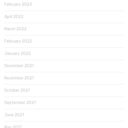
February 2023
April 2022
March 2022
February 2022
January 2022
December 2021
November 2021
October 2021
September 2021
June 2021
May 2017