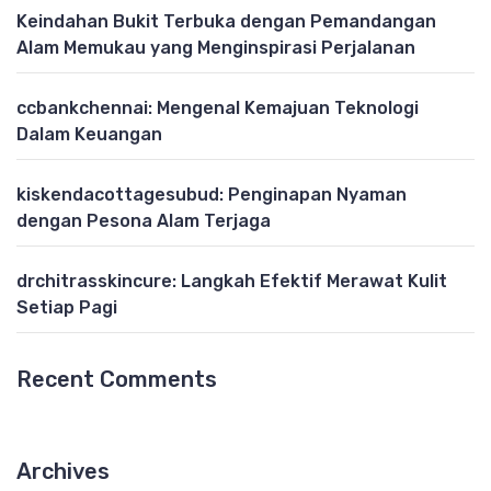
Keindahan Bukit Terbuka dengan Pemandangan
Alam Memukau yang Menginspirasi Perjalanan
ccbankchennai: Mengenal Kemajuan Teknologi
Dalam Keuangan
kiskendacottagesubud: Penginapan Nyaman
dengan Pesona Alam Terjaga
drchitrasskincure: Langkah Efektif Merawat Kulit
Setiap Pagi
Recent Comments
Archives