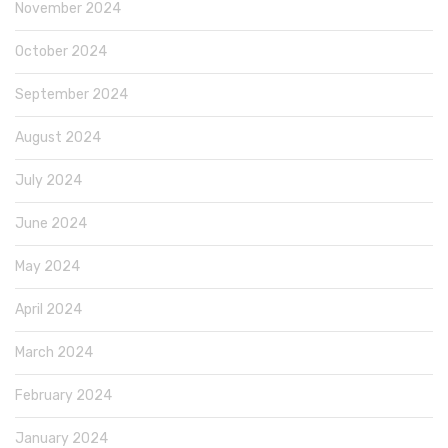
November 2024
October 2024
September 2024
August 2024
July 2024
June 2024
May 2024
April 2024
March 2024
February 2024
January 2024