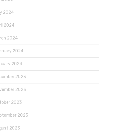
y 2024
ril 2024
rch 2024
bruary 2024
nuary 2024
cember 2023
vember 2023
tober 2023
ptember 2023
gust 2023