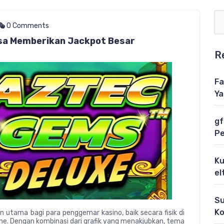
0 Comments
Bisa Memberikan Jackpot Besar
R
Fa
Ya
gf
Pe
Ku
el
Su
Ko
an utama bagi para penggemar kasino, baik secara fisik di
e. Dengan kombinasi dari grafik yang menakjubkan, tema