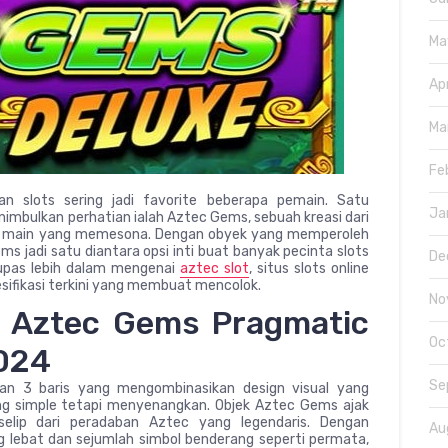
Ma
Ap
Ma
Fe
an slots sering jadi favorite beberapa pemain. Satu
Ja
nimbulkan perhatian ialah Aztec Gems, sebuah kreasi dari
n main yang memesona. Dengan obyek yang memperoleh
ms jadi satu diantara opsi inti buat banyak pecinta slots
De
gupas lebih dalam mengenai
aztec slot
, situs slots online
esifikasi terkini yang membuat mencolok.
No
ot Aztec Gems Pragmatic
Oc
2024
Se
dan 3 baris yang mengombinasikan design visual yang
 simple tetapi menyenangkan. Objek Aztec Gems ajak
selip dari peradaban Aztec yang legendaris. Dengan
Au
 lebat dan sejumlah simbol benderang seperti permata,