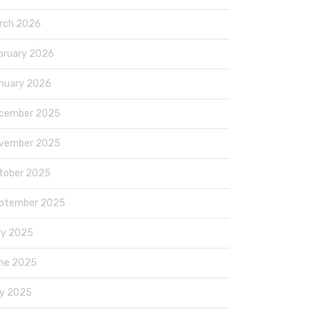
rch 2026
bruary 2026
nuary 2026
cember 2025
vember 2025
tober 2025
ptember 2025
ly 2025
ne 2025
y 2025