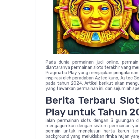
Pada dunia permainan judi online, permain
diantaranya permainan slots terakhir yang me
Pragmatic Play yang menjajakan pengalama
inspirasi oleh peradaban Aztec kuno, Aztec Ge
pada tahun 2024. Artikel berikut akan men
yang tawarkan permainan ini, dan sejumlah sp
Berita Terbaru Sl
Play untuk Tahun 
ialah permainan slots dengan 3 gulungan 
mengagumkan dengan sistem permainan yang
pemain untuk menelusuri harta karun ter
background yang melukiskan rimba hujan yang