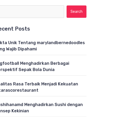
Search for:
ecent Posts
kta Unik Tentang marylandbernedoodles
ng Wajib Dipahami
gfootball Menghadirkan Berbagai
rspektif Sepak Bola Dunia
alitas Rasa Terbaik Menjadi Kekuatan
tarascorestaurant
shihanamd Menghadirkan Sushi dengan
nsep Kekinian