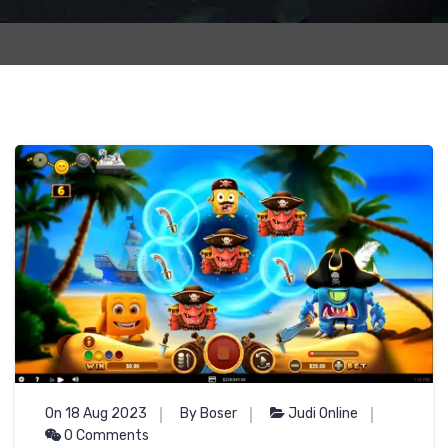
On 18 Aug 2023
By Boser
Judi Online
0 Comments