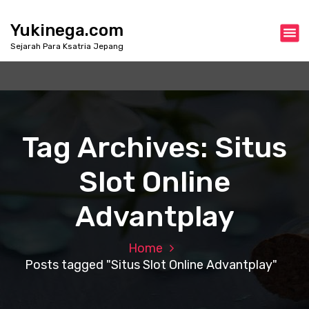
S
k
Yukinega.com
i
Sejarah Para Ksatria Jepang
p
t
o
c
o
n
Tag Archives: Situs
t
e
Slot Online
n
t
Advantplay
Home
Posts tagged "Situs Slot Online Advantplay"