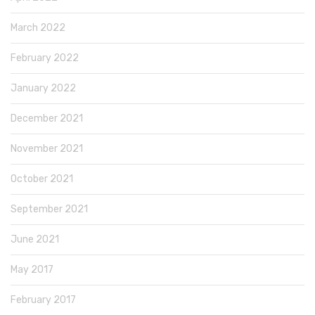
March 2022
February 2022
January 2022
December 2021
November 2021
October 2021
September 2021
June 2021
May 2017
February 2017