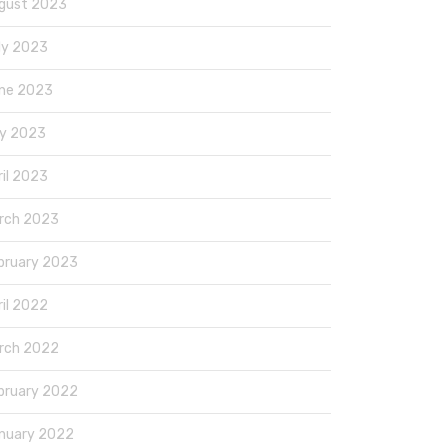
gust 2023
ly 2023
ne 2023
y 2023
ril 2023
rch 2023
bruary 2023
ril 2022
rch 2022
bruary 2022
nuary 2022