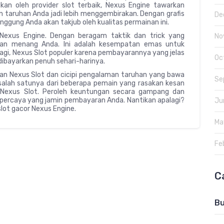
gkan oleh provider slot terbaik, Nexus Engine tawarkan
taruhan Anda jadi lebih menggembirakan. Dengan grafis
De
nggung Anda akan takjub oleh kualitas permainan ini.
 Nexus Engine. Dengan beragam taktik dan trick yang
No
tan menang Anda. Ini adalah kesempatan emas untuk
agi, Nexus Slot populer karena pembayarannya yang jelas
Oc
ibayarkan penuh sehari-harinya.
gan Nexus Slot dan cicipi pengalaman taruhan yang bawa
Se
h salah satunya dari beberapa pemain yang rasakan kesan
 Nexus Slot. Peroleh keuntungan secara gampang dan
erpercaya yang jamin pembayaran Anda. Nantikan apalagi?
Ju
lot gacor Nexus Engine.
Ma
Fe
C
B