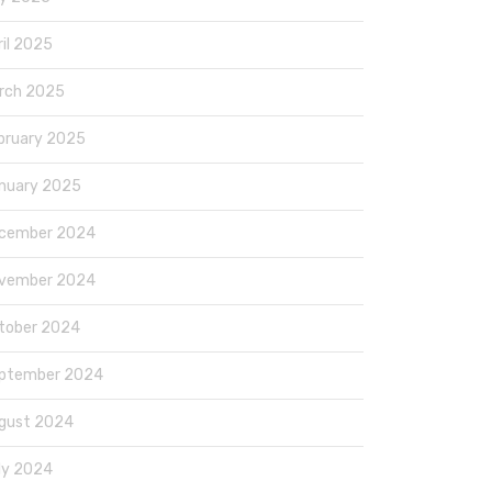
ril 2025
rch 2025
bruary 2025
nuary 2025
cember 2024
vember 2024
tober 2024
ptember 2024
gust 2024
ly 2024