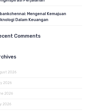
nginspirasi Perjalanan
bankchennai: Mengenal Kemajuan
knologi Dalam Keuangan
ecent Comments
rchives
gust 2026
ly 2026
ne 2026
y 2026