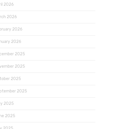
ril 2026
rch 2026
bruary 2026
nuary 2026
cember 2025
vember 2025
tober 2025
ptember 2025
ly 2025
ne 2025
y 2025