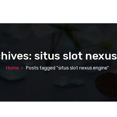
hives: situs slot nexu
Home
Posts tagged "situs slot nexus engine"