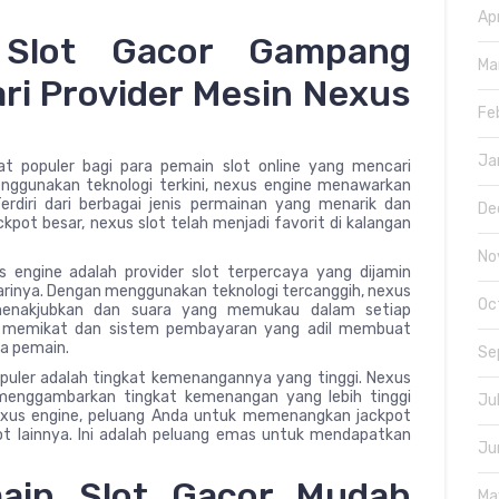
Ap
 Slot Gacor Gampang
Ma
ri Provider Mesin Nexus
Fe
Ja
at populer bagi para pemain slot online yang mencari
ggunakan teknologi terkini, nexus engine menawarkan
erdiri dari berbagai jenis permainan yang menarik dan
De
t besar, nexus slot telah menjadi favorit di kalangan
No
 engine adalah provider slot terpercaya yang dijamin
inya. Dengan menggunakan teknologi tercanggih, nexus
Oc
 menakjubkan dan suara yang memukau dalam setiap
yang memikat dan sistem pembayaran yang adil membuat
ra pemain.
Se
puler adalah tingkat kemenangannya yang tinggi. Nexus
 menggambarkan tingkat kemenangan yang lebih tinggi
Ju
exus engine, peluang Anda untuk memenangkan jackpot
lot lainnya. Ini adalah peluang emas untuk mendapatkan
Ju
main Slot Gacor Mudah
Ma