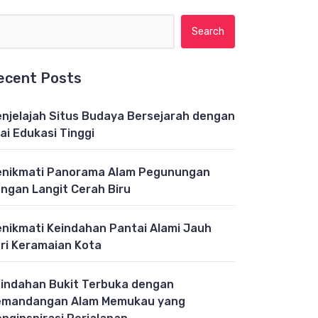
Search for:
ecent Posts
njelajah Situs Budaya Bersejarah dengan
lai Edukasi Tinggi
nikmati Panorama Alam Pegunungan
ngan Langit Cerah Biru
nikmati Keindahan Pantai Alami Jauh
ri Keramaian Kota
indahan Bukit Terbuka dengan
emandangan Alam Memukau yang