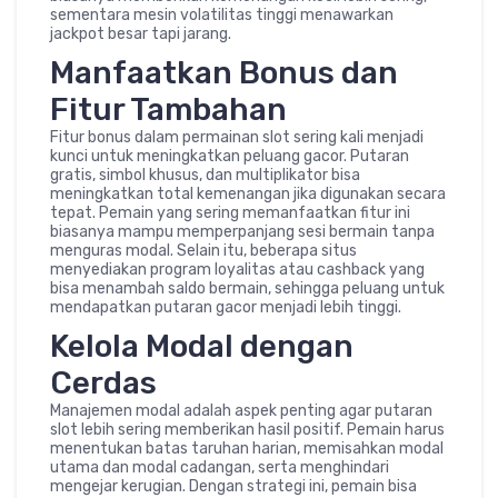
sementara mesin volatilitas tinggi menawarkan
jackpot besar tapi jarang.
Manfaatkan Bonus dan
Fitur Tambahan
Fitur bonus dalam permainan slot sering kali menjadi
kunci untuk meningkatkan peluang gacor. Putaran
gratis, simbol khusus, dan multiplikator bisa
meningkatkan total kemenangan jika digunakan secara
tepat. Pemain yang sering memanfaatkan fitur ini
biasanya mampu memperpanjang sesi bermain tanpa
menguras modal. Selain itu, beberapa situs
menyediakan program loyalitas atau cashback yang
bisa menambah saldo bermain, sehingga peluang untuk
mendapatkan putaran gacor menjadi lebih tinggi.
Kelola Modal dengan
Cerdas
Manajemen modal adalah aspek penting agar putaran
slot lebih sering memberikan hasil positif. Pemain harus
menentukan batas taruhan harian, memisahkan modal
utama dan modal cadangan, serta menghindari
mengejar kerugian. Dengan strategi ini, pemain bisa