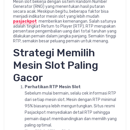
Mesin slot bekerja dengan sistem Random Number
Generator (RNG) yang menentukan hasil putaran
secara acak. Meskipun begitu, beberapa faktor bisa
menjadi indikator mesin slot yang lebih mudah
pasjackpot
memberikan kemenangan. Salah satunya
adalah tingkat Return to Player (RTP). RTP merupakan
persentase pengembalian uang dari total taruhan yang
dilakukan pemain dalam jangka panjang. Semakin tinggi
RTP, semakin besar peluang pemain untuk menang.
Strategi Memilih
Mesin Slot Paling
Gacor
Perhatikan RTP Mesin Slot
Sebelum mulai bermain, selalu cek informasi RTP
dari setiap mesin slot. Mesin dengan RTP minimal
95% biasanya lebih menguntungkan. Situs resmi
Pasjackpot menyediakan detail RTP sehingga
pemain dapat membandingkan dan memilih yang
paling optimal.