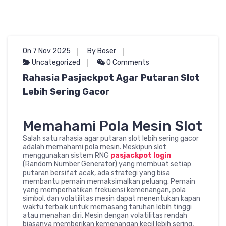
On 7 Nov 2025
By Boser
Uncategorized
0 Comments
Rahasia Pasjackpot Agar Putaran Slot
Lebih Sering Gacor
Memahami Pola Mesin Slot
Salah satu rahasia agar putaran slot lebih sering gacor
adalah memahami pola mesin. Meskipun slot
menggunakan sistem RNG
pasjackpot login
(Random Number Generator) yang membuat setiap
putaran bersifat acak, ada strategi yang bisa
membantu pemain memaksimalkan peluang. Pemain
yang memperhatikan frekuensi kemenangan, pola
simbol, dan volatilitas mesin dapat menentukan kapan
waktu terbaik untuk memasang taruhan lebih tinggi
atau menahan diri. Mesin dengan volatilitas rendah
biasanya memberikan kemenangan kecil lebih sering,