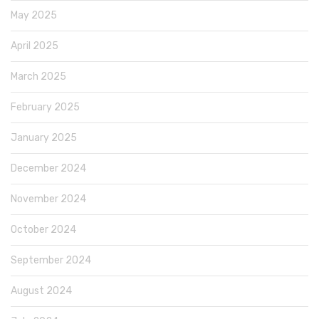
May 2025
April 2025
March 2025
February 2025
January 2025
December 2024
November 2024
October 2024
September 2024
August 2024