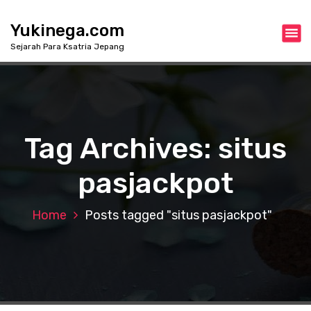
S
k
Yukinega.com
i
Sejarah Para Ksatria Jepang
p
t
o
c
o
n
Tag Archives: situs
t
e
pasjackpot
n
t
Home
Posts tagged "situs pasjackpot"