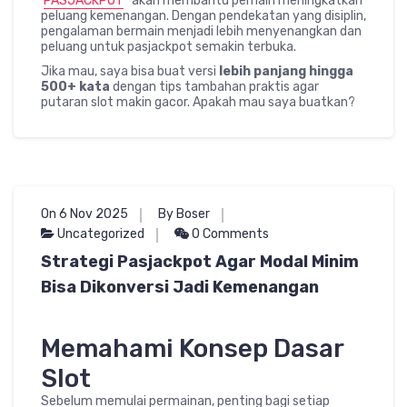
PASJACKPOT
akan membantu pemain meningkatkan
peluang kemenangan. Dengan pendekatan yang disiplin,
pengalaman bermain menjadi lebih menyenangkan dan
peluang untuk pasjackpot semakin terbuka.
Jika mau, saya bisa buat versi
lebih panjang hingga
500+ kata
dengan tips tambahan praktis agar
putaran slot makin gacor. Apakah mau saya buatkan?
On 6 Nov 2025
By Boser
Uncategorized
0 Comments
Strategi Pasjackpot Agar Modal Minim
Bisa Dikonversi Jadi Kemenangan
Memahami Konsep Dasar
Slot
Sebelum memulai permainan, penting bagi setiap