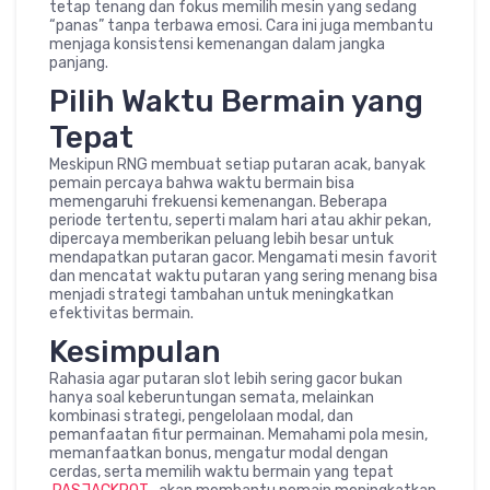
tetap tenang dan fokus memilih mesin yang sedang
“panas” tanpa terbawa emosi. Cara ini juga membantu
menjaga konsistensi kemenangan dalam jangka
panjang.
Pilih Waktu Bermain yang
Tepat
Meskipun RNG membuat setiap putaran acak, banyak
pemain percaya bahwa waktu bermain bisa
memengaruhi frekuensi kemenangan. Beberapa
periode tertentu, seperti malam hari atau akhir pekan,
dipercaya memberikan peluang lebih besar untuk
mendapatkan putaran gacor. Mengamati mesin favorit
dan mencatat waktu putaran yang sering menang bisa
menjadi strategi tambahan untuk meningkatkan
efektivitas bermain.
Kesimpulan
Rahasia agar putaran slot lebih sering gacor bukan
hanya soal keberuntungan semata, melainkan
kombinasi strategi, pengelolaan modal, dan
pemanfaatan fitur permainan. Memahami pola mesin,
memanfaatkan bonus, mengatur modal dengan
cerdas, serta memilih waktu bermain yang tepat