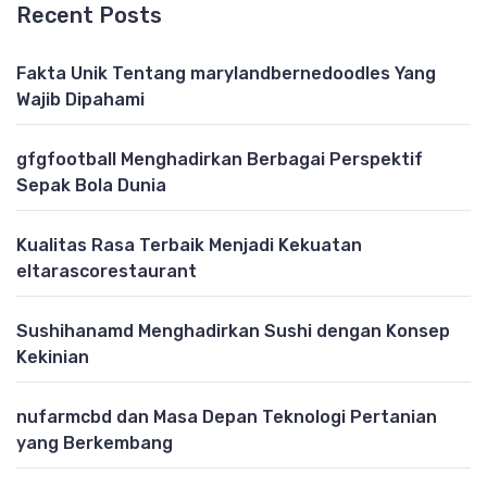
Recent Posts
Fakta Unik Tentang marylandbernedoodles Yang
Wajib Dipahami
gfgfootball Menghadirkan Berbagai Perspektif
Sepak Bola Dunia
Kualitas Rasa Terbaik Menjadi Kekuatan
eltarascorestaurant
Sushihanamd Menghadirkan Sushi dengan Konsep
Kekinian
nufarmcbd dan Masa Depan Teknologi Pertanian
yang Berkembang