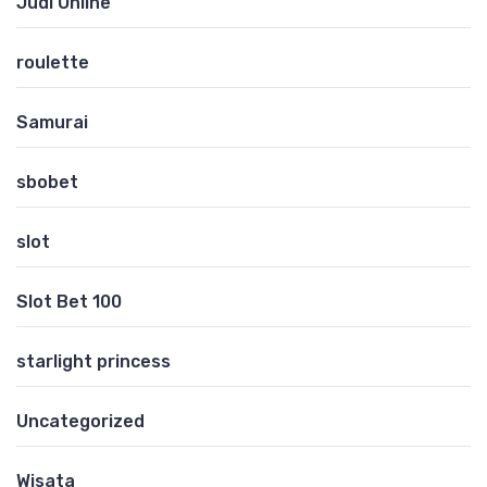
Judi Online
roulette
Samurai
sbobet
slot
Slot Bet 100
starlight princess
Uncategorized
Wisata