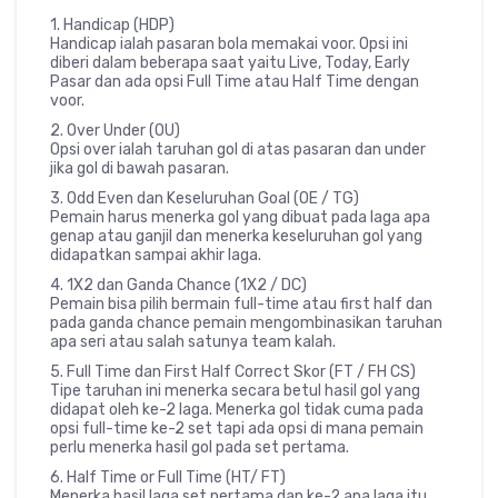
1. Handicap (HDP)
Handicap ialah pasaran bola memakai voor. Opsi ini
diberi dalam beberapa saat yaitu Live, Today, Early
Pasar dan ada opsi Full Time atau Half Time dengan
voor.
2. Over Under (OU)
Opsi over ialah taruhan gol di atas pasaran dan under
jika gol di bawah pasaran.
3. Odd Even dan Keseluruhan Goal (OE / TG)
Pemain harus menerka gol yang dibuat pada laga apa
genap atau ganjil dan menerka keseluruhan gol yang
didapatkan sampai akhir laga.
4. 1X2 dan Ganda Chance (1X2 / DC)
Pemain bisa pilih bermain full-time atau first half dan
pada ganda chance pemain mengombinasikan taruhan
apa seri atau salah satunya team kalah.
5. Full Time dan First Half Correct Skor (FT / FH CS)
Tipe taruhan ini menerka secara betul hasil gol yang
didapat oleh ke-2 laga. Menerka gol tidak cuma pada
opsi full-time ke-2 set tapi ada opsi di mana pemain
perlu menerka hasil gol pada set pertama.
6. Half Time or Full Time (HT/ FT)
Menerka hasil laga set pertama dan ke-2 apa laga itu