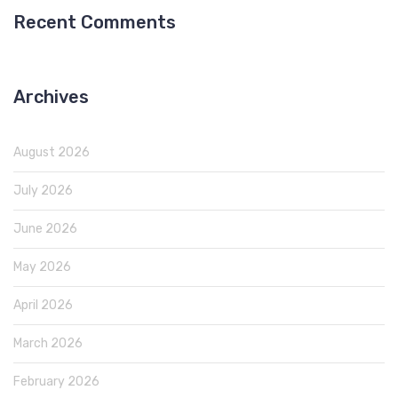
Recent Comments
Archives
August 2026
July 2026
June 2026
May 2026
April 2026
March 2026
February 2026