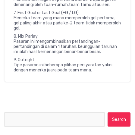
dimenangi oleh tuan-rumah,team tamu atau seri.
7. First Goal or Last Goal (FG / LG)
Menerka team yang mana memperoleh gol pertama,
gol paling akhir atau pada ke-2 team tidak memperoleh
gol.
8. Mix Parlay
Pasaran ini mengombinasikan pertandingan-
pertandingan di dalam 1 taruhan, keunggulan taruhan
ini ialah hasil kemenangan benar-benar besar.
9. Outright
Tipe pasaran ini beberapa pilihan persyaratan yakni
dengan menerka juara pada team mana.
Search for: