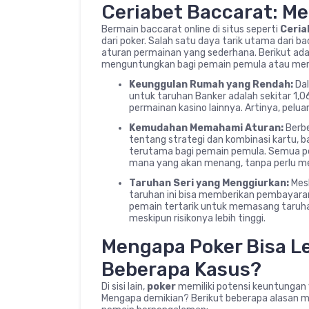
Ceriabet Baccarat: M
Bermain baccarat online di situs seperti
Ceria
dari poker. Salah satu daya tarik utama dari 
aturan permainan yang sederhana. Berikut ada
menguntungkan bagi pemain pemula atau mere
Keunggulan Rumah yang Rendah:
Dal
untuk taruhan Banker adalah sekitar 1,
permainan kasino lainnya. Artinya, pelua
Kemudahan Memahami Aturan:
Berb
tentang strategi dan kombinasi kartu, 
terutama bagi pemain pemula. Semua pe
mana yang akan menang, tanpa perlu m
Taruhan Seri yang Menggiurkan:
Mesk
taruhan ini bisa memberikan pembayar
pemain tertarik untuk memasang taruhan
meskipun risikonya lebih tinggi.
Mengapa Poker Bisa L
Beberapa Kasus?
Di sisi lain,
poker
memiliki potensi keuntungan y
Mengapa demikian? Berikut beberapa alasan m