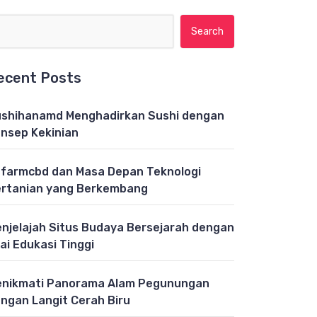
Search for:
ecent Posts
shihanamd Menghadirkan Sushi dengan
nsep Kekinian
farmcbd dan Masa Depan Teknologi
rtanian yang Berkembang
njelajah Situs Budaya Bersejarah dengan
lai Edukasi Tinggi
nikmati Panorama Alam Pegunungan
ngan Langit Cerah Biru