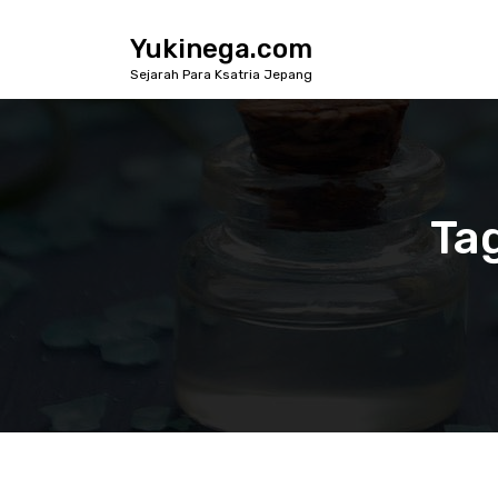
S
k
Yukinega.com
i
Sejarah Para Ksatria Jepang
p
t
o
c
o
n
Ta
t
e
n
t