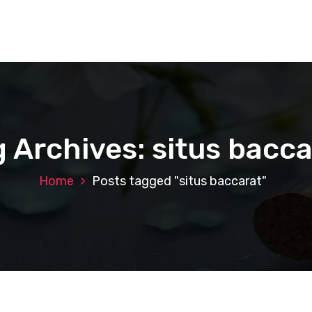
g Archives: situs bacca
Home
Posts tagged "situs baccarat"