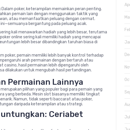
Ap
:
Dalam poker, keterampilan memainkan peran penting.
ahkan pemain lain dengan menggunakan taktik yang
Ma
awan, atau memanfaatkan peluang dengan cermat.
i ini—semuanya bergantung pada peluang acak.
Fe
ering kali menawarkan hadiah yang lebih besar, terutama
oker online sering kali memiliki hadiah yang mencapai
euntungan lebih besar dibandingkan taruhan biasa di
Ja
De
m poker, pemain memiliki lebih banyak kontrol terhadap
empengaruhi arah permainan dengan bertaruh atau
t casino, hasil permainan lebih dipengaruhi oleh
No
sa dilakukan untuk mengubah hasil pertandingan.
ran Permainan Lainnya
Oc
 merupakan pilihan yang populer bagi para pemain yang
Se
 yang berbeda. Mesin slot biasanya memiliki tingkat
enarik. Namun, tidak seperti baccarat atau poker,
tungan daripada keterampilan atau strategi.
Au
guntungkan: Ceriabet
Ju
Ju