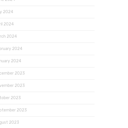
y 2024
ril 2024
rch 2024
bruary 2024
nuary 2024
cember 2023
vember 2023
tober 2023
ptember 2023
gust 2023