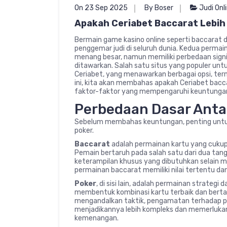
On 23 Sep 2025
By Boser
Judi Onl
Apakah Ceriabet Baccarat Lebi
Bermain game kasino online seperti baccarat d
penggemar judi di seluruh dunia. Kedua perma
menang besar, namun memiliki perbedaan signi
ditawarkan. Salah satu situs yang populer unt
Ceriabet, yang menawarkan berbagai opsi, term
ini, kita akan membahas apakah Ceriabet bacc
faktor-faktor yang mempengaruhi keuntungan 
Perbedaan Dasar Anta
Sebelum membahas keuntungan, penting untu
poker.
Baccarat
adalah permainan kartu yang cuku
Pemain bertaruh pada salah satu dari dua tanga
keterampilan khusus yang dibutuhkan selain m
permainan baccarat memiliki nilai tertentu d
Poker
, di sisi lain, adalah permainan strateg
membentuk kombinasi kartu terbaik dan berta
mengandalkan taktik, pengamatan terhadap p
menjadikannya lebih kompleks dan memerluka
kemenangan.