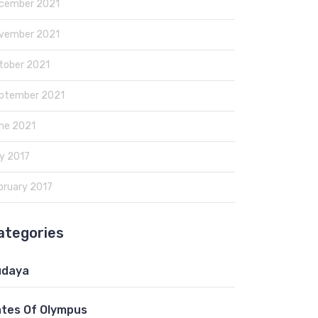
cember 2021
vember 2021
tober 2021
ptember 2021
ne 2021
y 2017
bruary 2017
ategories
udaya
tes Of Olympus