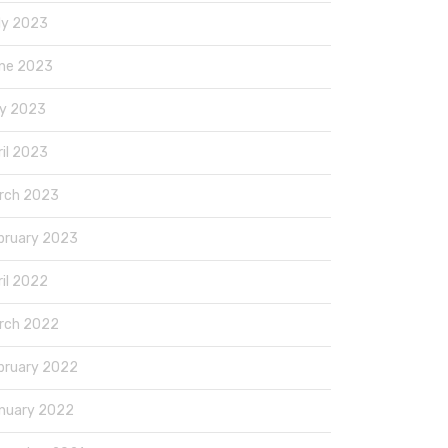
ly 2023
ne 2023
y 2023
ril 2023
rch 2023
bruary 2023
ril 2022
rch 2022
bruary 2022
nuary 2022