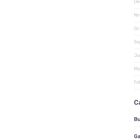
De
No
Oc
Se
Ju
Ma
Fe
C
B
Ga