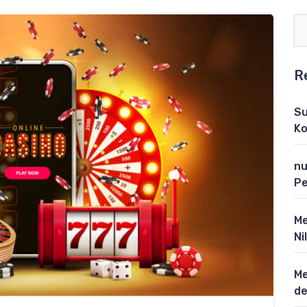
R
Su
Ko
nu
Pe
Me
Ni
Me
de