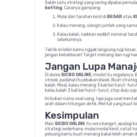
Salah satu strategi yang sering dipakai pemul
betting
. Caranya gampang:
Mulai dari taruhan kecil di
BESAR
atau
K
Kalau menang, ulangin jumlah yang sama
Kalau kalah, naikkan sedikit nominal ta
sebelumnya.
Taktik ini bikin kamu nggak langsung rugi besar
jangan kebablasan! Target menang dan rugi haru
Jangan Lupa Mana
Di dunia
SICBO ONLINE
, modal itu segalanya. 
streak, padahal itu jebakan klasik. Buat strate
kalah. Misal, kalau menang 3 kali berturut-turu
kalau kalah 3 kali berturut-turut, stop dulu s
Ini bukan cuma soal uang, tapi juga soal menta
arah dalam hitungan detik. Mental yang kuat bi
Kesimpulan
Main
SICBO ONLINE
itu seru banget, apalagi k
strategi sederhana: mulai modal kecil, catat 
peluang kamu buat menang bakal lebih aman da