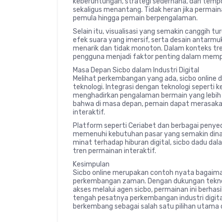
keberuntungan, strategi sederhana, dan te
sekaligus menantang. Tidak heran jika permain
pemula hingga pemain berpengalaman.
Selain itu, visualisasi yang semakin canggih t
efek suara yang imersif, serta desain antar
menarik dan tidak monoton. Dalam konteks tren
pengguna menjadi faktor penting dalam mem
Masa Depan Sicbo dalam Industri Digital
Melihat perkembangan yang ada, sicbo online d
teknologi. Integrasi dengan teknologi seperti 
menghadirkan pengalaman bermain yang lebih
bahwa di masa depan, pemain dapat merasakan 
interaktif.
Platform seperti Ceriabet dan berbagai penyedi
memenuhi kebutuhan pasar yang semakin dina
minat terhadap hiburan digital, sicbo dadu dal
tren permainan interaktif.
Kesimpulan
Sicbo online merupakan contoh nyata bagaima
perkembangan zaman. Dengan dukungan teknolog
akses melalui agen sicbo, permainan ini berhasil
tengah pesatnya perkembangan industri digital,
berkembang sebagai salah satu pilihan utama d