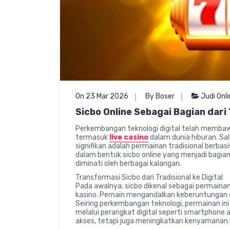
On 23 Mar 2026
By Boser
Judi Onl
Sicbo Online Sebagai Bagian dari
Perkembangan teknologi digital telah membaw
termasuk
live casino
dalam dunia hiburan. Sa
signifikan adalah permainan tradisional berbasi
dalam bentuk sicbo online yang menjadi bagian 
diminati oleh berbagai kalangan.
Transformasi Sicbo dari Tradisional ke Digital
Pada awalnya, sicbo dikenal sebagai permainan
kasino. Pemain mengandalkan keberuntungan d
Seiring perkembangan teknologi, permainan ini
melalui perangkat digital seperti smartphone
akses, tetapi juga meningkatkan kenyamanan 