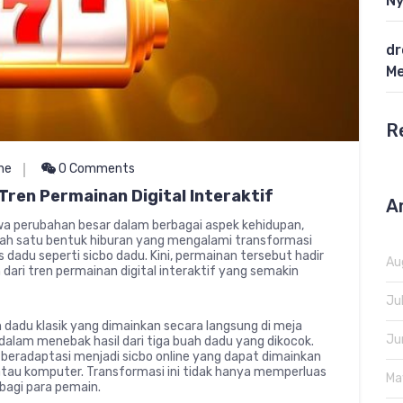
Ny
dr
Me
R
ine
0 Comments
 Tren Permainan Digital Interaktif
A
a perubahan besar dalam berbagai aspek kehidupan,
lah satu bentuk hiburan yang mengalami transformasi
s dadu seperti sicbo dadu. Kini, permainan tersebut hadir
Au
dari tren permainan digital interaktif yang semakin
Ju
 dadu klasik yang dimainkan secara langsung di meja
Ju
alam menebak hasil dari tiga buah dadu yang dikocok.
 beradaptasi menjadi sicbo online yang dapat dimainkan
 atau komputer. Transformasi ini tidak hanya memperluas
Ma
bagi para pemain.