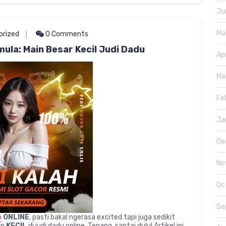
Ju
Ma
orized
0 Comments
ula: Main Besar Kecil Judi Dadu
Ap
Ma
Fe
Ja
De
No
Oc
Se
o
ONLINE
, pasti bakal ngerasa excited tapi juga sedikit
an
KECIL
di judi dadu online. Tenang, santai dulu! Artikel ini