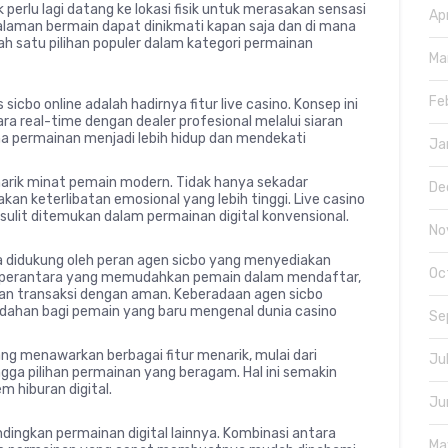
k perlu lagi datang ke lokasi fisik untuk merasakan sensasi
Ap
alaman bermain dapat dinikmati kapan saja dan di mana
alah satu pilihan populer dalam kategori permainan
Ma
Fe
icbo online adalah hadirnya fitur live casino. Konsep ini
a real-time dengan dealer profesional melalui siaran
ana permainan menjadi lebih hidup dan mendekati
Ja
narik minat pemain modern. Tidak hanya sekadar
De
n keterlibatan emosional yang lebih tinggi. Live casino
ulit ditemukan dalam permainan digital konvensional.
No
ga didukung oleh peran agen sicbo yang menyediakan
Oc
di perantara yang memudahkan pemain dalam mendaftar,
n transaksi dengan aman. Keberadaan agen sicbo
dahan bagi pemain yang baru mengenal dunia casino
Se
ang menawarkan berbagai fitur menarik, mulai dari
Ju
ga pilihan permainan yang beragam. Hal ini semakin
m hiburan digital.
Ju
andingkan permainan digital lainnya. Kombinasi antara
Ma