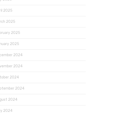
ril 2025
rch 2025
bruary 2025
nuary 2025
cember 2024
vember 2024
tober 2024
ptember 2024
gust 2024
ly 2024