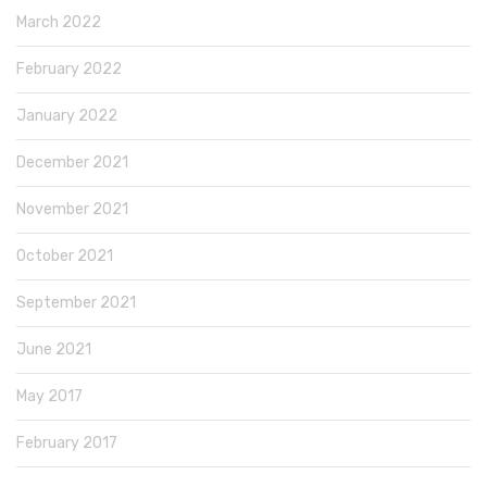
March 2022
February 2022
January 2022
December 2021
November 2021
October 2021
September 2021
June 2021
May 2017
February 2017