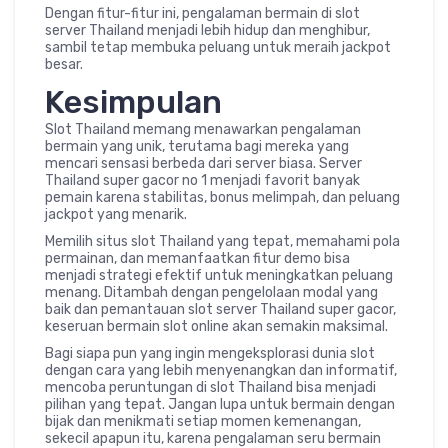
Dengan fitur-fitur ini, pengalaman bermain di slot
server Thailand menjadi lebih hidup dan menghibur,
sambil tetap membuka peluang untuk meraih jackpot
besar.
Kesimpulan
Slot Thailand memang menawarkan pengalaman
bermain yang unik, terutama bagi mereka yang
mencari sensasi berbeda dari server biasa. Server
Thailand super gacor no 1 menjadi favorit banyak
pemain karena stabilitas, bonus melimpah, dan peluang
jackpot yang menarik.
Memilih situs slot Thailand yang tepat, memahami pola
permainan, dan memanfaatkan fitur demo bisa
menjadi strategi efektif untuk meningkatkan peluang
menang. Ditambah dengan pengelolaan modal yang
baik dan pemantauan slot server Thailand super gacor,
keseruan bermain slot online akan semakin maksimal.
Bagi siapa pun yang ingin mengeksplorasi dunia slot
dengan cara yang lebih menyenangkan dan informatif,
mencoba peruntungan di slot Thailand bisa menjadi
pilihan yang tepat. Jangan lupa untuk bermain dengan
bijak dan menikmati setiap momen kemenangan,
sekecil apapun itu, karena pengalaman seru bermain