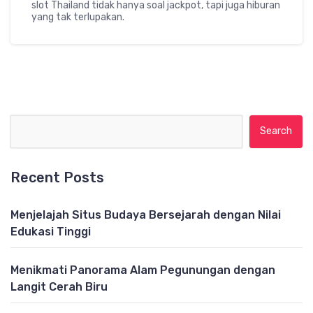
slot Thailand tidak hanya soal jackpot, tapi juga hiburan
yang tak terlupakan.
Search for:
Recent Posts
Menjelajah Situs Budaya Bersejarah dengan Nilai
Edukasi Tinggi
Menikmati Panorama Alam Pegunungan dengan
Langit Cerah Biru