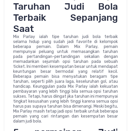
Taruhan Judi Bola
Terbaik Sepanjang
Saat
Mix Parlay ialah tipe taruhan judi bola terbaik
selama hidup yang sudah jadi favorite di kelompok
beberapa pemain. Dalam Mix Parlay, pemain
mempunyai peluang untuk memasangkan taruhan
pada pertandingan-pertandingan sekalian dengan
memadankan sejumlah opsi taruhan pada sebuah
ticket. Ini memberi kesempatan besar untuk mendapat
keuntungan besar bermodal yang relatif kecil.
Beberapa pemain bisa menyatukan beragam tipe
taruhan, seperti pilih juara laga, keseluruhan gol, atau
handicap. Keunggulan pada Mix Parlay ialah kekuatan
pembayaran yang lebih tinggi bila semua opsi taruhan
sukses. Tetapi, harus diingat jika taruhan ini mempunyai
tingkat kesusahan yang lebih tinggi karena semua opsi
harus pas supaya taruhan bisa dimenangi. Meski begitu,
Mix Parlay masih tetap jadi opsi terbaik untuk beberapa
pemain yang cari rintangan dan kesempatan besar
dalam judi bola.