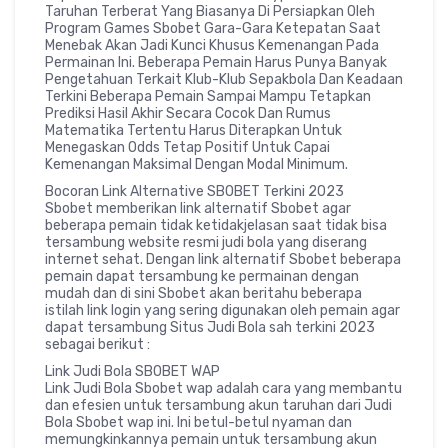
Taruhan Terberat Yang Biasanya Di Persiapkan Oleh
Program Games Sbobet Gara-Gara Ketepatan Saat
Menebak Akan Jadi Kunci Khusus Kemenangan Pada
Permainan Ini. Beberapa Pemain Harus Punya Banyak
Pengetahuan Terkait Klub-Klub Sepakbola Dan Keadaan
Terkini Beberapa Pemain Sampai Mampu Tetapkan
Prediksi Hasil Akhir Secara Cocok Dan Rumus
Matematika Tertentu Harus Diterapkan Untuk
Menegaskan Odds Tetap Positif Untuk Capai
Kemenangan Maksimal Dengan Modal Minimum.
Bocoran Link Alternative SBOBET Terkini 2023
Sbobet memberikan link alternatif Sbobet agar
beberapa pemain tidak ketidakjelasan saat tidak bisa
tersambung website resmi judi bola yang diserang
internet sehat. Dengan link alternatif Sbobet beberapa
pemain dapat tersambung ke permainan dengan
mudah dan di sini Sbobet akan beritahu beberapa
istilah link login yang sering digunakan oleh pemain agar
dapat tersambung Situs Judi Bola sah terkini 2023
sebagai berikut :
Link Judi Bola SBOBET WAP
Link Judi Bola Sbobet wap adalah cara yang membantu
dan efesien untuk tersambung akun taruhan dari Judi
Bola Sbobet wap ini. Ini betul-betul nyaman dan
memungkinkannya pemain untuk tersambung akun