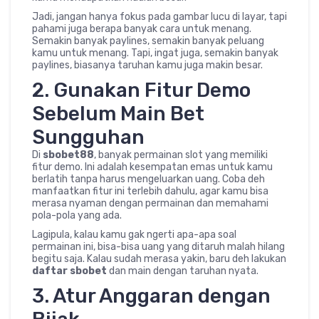
Jadi, jangan hanya fokus pada gambar lucu di layar, tapi
pahami juga berapa banyak cara untuk menang.
Semakin banyak paylines, semakin banyak peluang
kamu untuk menang. Tapi, ingat juga, semakin banyak
paylines, biasanya taruhan kamu juga makin besar.
2. Gunakan Fitur Demo
Sebelum Main Bet
Sungguhan
Di
sbobet88
, banyak permainan slot yang memiliki
fitur demo. Ini adalah kesempatan emas untuk kamu
berlatih tanpa harus mengeluarkan uang. Coba deh
manfaatkan fitur ini terlebih dahulu, agar kamu bisa
merasa nyaman dengan permainan dan memahami
pola-pola yang ada.
Lagipula, kalau kamu gak ngerti apa-apa soal
permainan ini, bisa-bisa uang yang ditaruh malah hilang
begitu saja. Kalau sudah merasa yakin, baru deh lakukan
daftar sbobet
dan main dengan taruhan nyata.
3. Atur Anggaran dengan