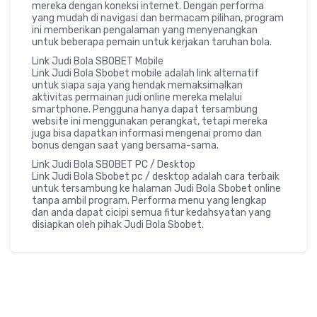
mereka dengan koneksi internet. Dengan performa
yang mudah di navigasi dan bermacam pilihan, program
ini memberikan pengalaman yang menyenangkan
untuk beberapa pemain untuk kerjakan taruhan bola.
Link Judi Bola SBOBET Mobile
Link Judi Bola Sbobet mobile adalah link alternatif
untuk siapa saja yang hendak memaksimalkan
aktivitas permainan judi online mereka melalui
smartphone. Pengguna hanya dapat tersambung
website ini menggunakan perangkat, tetapi mereka
juga bisa dapatkan informasi mengenai promo dan
bonus dengan saat yang bersama-sama.
Link Judi Bola SBOBET PC / Desktop
Link Judi Bola Sbobet pc / desktop adalah cara terbaik
untuk tersambung ke halaman Judi Bola Sbobet online
tanpa ambil program. Performa menu yang lengkap
dan anda dapat cicipi semua fitur kedahsyatan yang
disiapkan oleh pihak Judi Bola Sbobet.