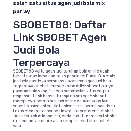
salah satu situs agen judi bola mix
parlay
SBOBET88: Daftar
Link SBOBET Agen
Judi Bola
Terpercaya
SBOBET88 yaitu agen judi taruhan bola online udah
berdiri sudah lama dan telah populer di Dunia. Bila main
judi bola pastinya semuanya akan cari agen judi bola
terpercaya sbobet, cuma karena di link sbobet punya
pasaran bola yang fair dan penampilan situs begitu
responsif. tidak hanya itu saja dalam agen sbobet
mempunyai permainan judi online populer yang lain
seperti kasino online, slot online serta permainan dadu.
Lekas mendaftar sbobet lewat link preferensi sbobet
tidak terblok di Indonesia, Anda dapat memakai link sbo
itu dengan vs mobile atau kerap disebut link sbobet
wap.