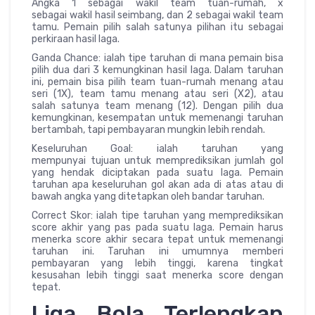
Angka 1 sebagai wakil team tuan-rumah, x
sebagai wakil hasil seimbang, dan 2 sebagai wakil team
tamu. Pemain pilih salah satunya pilihan itu sebagai
perkiraan hasil laga.
Ganda Chance: ialah tipe taruhan di mana pemain bisa
pilih dua dari 3 kemungkinan hasil laga. Dalam taruhan
ini, pemain bisa pilih team tuan-rumah menang atau
seri (1X), team tamu menang atau seri (X2), atau
salah satunya team menang (12). Dengan pilih dua
kemungkinan, kesempatan untuk memenangi taruhan
bertambah, tapi pembayaran mungkin lebih rendah.
Keseluruhan Goal: ialah taruhan yang
mempunyai tujuan untuk memprediksikan jumlah gol
yang hendak diciptakan pada suatu laga. Pemain
taruhan apa keseluruhan gol akan ada di atas atau di
bawah angka yang ditetapkan oleh bandar taruhan.
Correct Skor: ialah tipe taruhan yang memprediksikan
score akhir yang pas pada suatu laga. Pemain harus
menerka score akhir secara tepat untuk memenangi
taruhan ini. Taruhan ini umumnya memberi
pembayaran yang lebih tinggi, karena tingkat
kesusahan lebih tinggi saat menerka score dengan
tepat.
Liga Bola Terlengkap