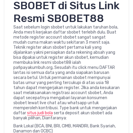
SBOBET di Situs Link
Resmi SBOBET88
Saat sebelum login sbobet untuk lakukan taruhan bola,
Anda mesti kerjakan daftar sbobet terlebih dulu. Buat
metode register account sbobet sangat sangat
mudah cuma makan waktu sekitaran 3 menit saja.
Teknik register akun sbobet pertama kali yang
dijalankan yakni persiapkan data rekening absah yang
bisa dipakai untuk register akun sbobet, kemudian
membuka link resmi sbobet88 ialah
pafipayakumbuh.org, Sesudah itu click menu DAFTAR
lantas isi semua data yang anda siapakan barusan
secara betul. Untuk permainan sbobet mempunyai
batas umur yang penting tercukupi di atas usia 18
tahun dapat mengerjakan register. JIka anda kesukaran
saat melaksanakan registrasi account sbobet, Anda
dapat secepatnya mengabari layanan konsumen
sbobet lewat live chat atau whatsapp untuk
memperoleh kontribusi. Type bank untuk mengerjakan
daftar
situs judi bola
serta deposit akun sbobet ada
banyak pilihan, Diantaranya:
Bank Lokal (BCA, BNI, BRI, CIMB, MANDIRI, Bank Syariah,
Danamon dan OCBC)