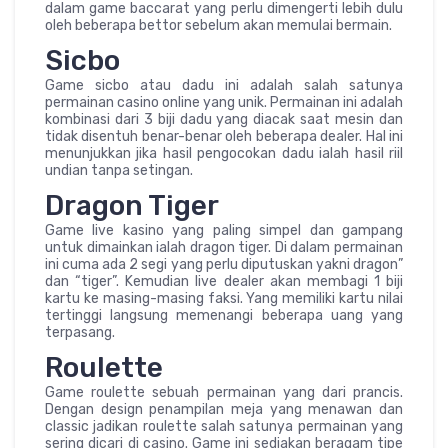
dalam game baccarat yang perlu dimengerti lebih dulu
oleh beberapa bettor sebelum akan memulai bermain.
Sicbo
Game sicbo atau dadu ini adalah salah satunya
permainan casino online yang unik. Permainan ini adalah
kombinasi dari 3 biji dadu yang diacak saat mesin dan
tidak disentuh benar-benar oleh beberapa dealer. Hal ini
menunjukkan jika hasil pengocokan dadu ialah hasil riil
undian tanpa setingan.
Dragon Tiger
Game live kasino yang paling simpel dan gampang
untuk dimainkan ialah dragon tiger. Di dalam permainan
ini cuma ada 2 segi yang perlu diputuskan yakni dragon”
dan “tiger”. Kemudian live dealer akan membagi 1 biji
kartu ke masing-masing faksi. Yang memiliki kartu nilai
tertinggi langsung memenangi beberapa uang yang
terpasang.
Roulette
Game roulette sebuah permainan yang dari prancis.
Dengan design penampilan meja yang menawan dan
classic jadikan roulette salah satunya permainan yang
sering dicari di casino. Game ini sediakan beragam tipe