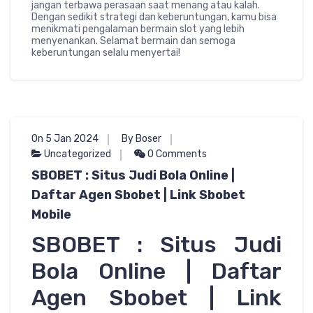
jangan terbawa perasaan saat menang atau kalah.
Dengan sedikit strategi dan keberuntungan, kamu bisa
menikmati pengalaman bermain slot yang lebih
menyenankan. Selamat bermain dan semoga
keberuntungan selalu menyertai!
On 5 Jan 2024
By Boser
Uncategorized
0 Comments
SBOBET : Situs Judi Bola Online |
Daftar Agen Sbobet | Link Sbobet
Mobile
SBOBET : Situs Judi
Bola Online | Daftar
Agen Sbobet | Link