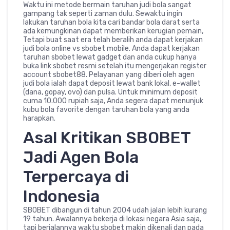
Waktu ini metode bermain taruhan judi bola sangat
gampang tak seperti zaman dulu. Sewaktu ingin
lakukan taruhan bola kita cari bandar bola darat serta
ada kemungkinan dapat memberikan kerugian pemain,
Tetapi buat saat era telah beralih anda dapat kerjakan
judi bola online vs sbobet mobile. Anda dapat kerjakan
taruhan sbobet lewat gadget dan anda cukup hanya
buka link sbobet resmi setelah itu mengerjakan register
account sbobet88. Pelayanan yang diberi oleh agen
judi bola ialah dapat deposit lewat bank lokal, e-wallet
(dana, gopay, ovo) dan pulsa. Untuk minimum deposit
cuma 10.000 rupiah saja, Anda segera dapat menunjuk
kubu bola favorite dengan taruhan bola yang anda
harapkan.
Asal Kritikan SBOBET
Jadi Agen Bola
Terpercaya di
Indonesia
SBOBET dibangun di tahun 2004 udah jalan lebih kurang
19 tahun. Awalannya bekerja di lokasi negara Asia saja,
tapi berjalannya waktu sbobet makin dikenali dan pada