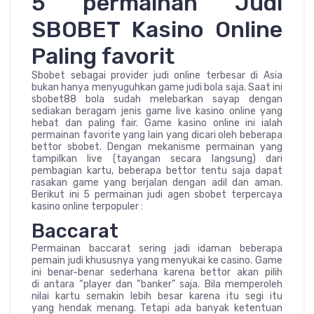
5 permainan Judi
SBOBET Kasino Online
Paling favorit
Sbobet sebagai provider judi online terbesar di Asia
bukan hanya menyuguhkan game judi bola saja. Saat ini
sbobet88 bola sudah melebarkan sayap dengan
sediakan beragam jenis game live kasino online yang
hebat dan paling fair. Game kasino online ini ialah
permainan favorite yang lain yang dicari oleh beberapa
bettor sbobet. Dengan mekanisme permainan yang
tampilkan live (tayangan secara langsung) dari
pembagian kartu, beberapa bettor tentu saja dapat
rasakan game yang berjalan dengan adil dan aman.
Berikut ini 5 permainan judi agen sbobet terpercaya
kasino online terpopuler :
Baccarat
Permainan baccarat sering jadi idaman beberapa
pemain judi khususnya yang menyukai ke casino. Game
ini benar-benar sederhana karena bettor akan pilih
di antara “player dan “banker” saja. Bila memperoleh
nilai kartu semakin lebih besar karena itu segi itu
yang hendak menang. Tetapi ada banyak ketentuan