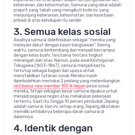
keberanian, dan kehormatan. Samurai yang ideal adalah
prajurit yang tabah yang mengikuti kode ini, yang
menjunjung keberanian, kehormatan, dan kesetiaan
pribadi di atas kehidupan itu sendiri
3. Semua kelas sosial
Awalnya samurai didefinisikan sebagai “mereka yang
melayani dekat dengan kaum bangsawan”. Seiring
waktu, samurai berkembang dan menjadi bercampur
dengan kelas bushi, terutama tentara tingkat
menengah dan atas. Namun, pada awal Keshogunan
Tokugawa (1603–1867), samurai menjadi kasta
tertutup sebagai bagian dari upaya untuk
menstabilkan tatanan sosial. Mereka masih
diperbolehkan memakai 2 pedang yang melambangkan
slot bonus new member 100 di depan
posisi sosial
mereka, tetapi sebagian besar samurai dipaksa untuk
menjadi pegawai negeri atau melakukan pekerjaan
tertentu. Saat itu, hingga 10 persen penduduk Jepang
adalah samurai. Hari ini, setiap orang Jepang dikatakan
memiliki setidaknya beberapa darah samurai di
dalamnya.
4. Identik dengan