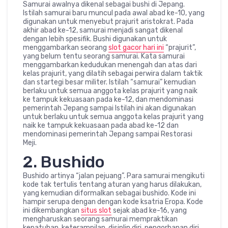
Samurai awalnya dikenal sebagai bushi di Jepang.
Istilah samurai baru muncul pada awal abad ke-10, yang
digunakan untuk menyebut prajurit aristokrat. Pada
akhir abad ke-12, samurai menjadi sangat dikenal
dengan lebih spesifik. Bushi digunakan untuk
menggambarkan seorang
slot gacor hari ini
“prajurit”,
yang belum tentu seorang samurai. Kata samurai
menggambarkan kedudukan menengah dan atas dari
kelas prajurit, yang dilatih sebagai perwira dalam taktik
dan startegi besar militer. Istilah “samurai” kemudian
berlaku untuk semua anggota kelas prajurit yang naik
ke tampuk kekuasaan pada ke-12, dan mendominasi
pemerintah Jepang sampai Istilah ini akan digunakan
untuk berlaku untuk semua anggota kelas prajurit yang
naik ke tampuk kekuasaan pada abad ke-12 dan
mendominasi pemerintah Jepang sampai Restorasi
Meji.
2. Bushido
Bushido artinya “jalan pejuang”. Para samurai mengikuti
kode tak tertulis tentang aturan yang harus dilakukan,
yang kemudian diformalkan sebagai bushido. Kode ini
hampir serupa dengan dengan kode ksatria Eropa. Kode
ini dikembangkan
situs slot
sejak abad ke-16, yang
mengharuskan seorang samurai mempraktikan
kepatuhan, keterampilan, disiplin diri, pengorbanan diri,