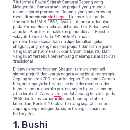
7 Informasi Fakta Sejarah Samurai Jepang yang
Melegenda – Samurai adalah prajurit yang muncul
dalam sejarah pramodern Jepang, yang berkembang
menjadi pemimpin
slot deposit
kelas militer pada
Zaman Edo (1603-1867). Asal-usul samurai dimulai
pada Zaman Heian sekitar akhir abad ke-8 dan awal
abad ke-9, untuk menaklukan penduduk asli Emishi di
wilayah Tohoku. Pada 781-806 M di masa
pemerintahan Kaisar Kanmu diperkenalkan gelar
shogun, yang mengandalkan prajurit dari klan regional
yang kuat untuk menaklukkan Emishi. Sejak itu, klan
yang kuat tersebut berkembang melampaui aristokrasi
tradisional.
Di bawah pemerintahan Shogun, samurai menjadi
simbol prajurit dan warga negara yang ideal, memimpin
Jepang selama 700 tahun ke depan. Baru pada Zaman
Edo, pentingnya keterampilan bela diri menurun, dan
banyak samurai beralih profesi, seperti guru, seniman,
atau birokrat. Zaman
slot
feodal Jepang berakhir pada
1868 dan kelas samurai dihapus beberapa tahun
kemudian. Berikut 10 fakta tentang sejarah samurai
Jepang yang melegenda, seperti yang dilansir dari
History Hit:
1. Bushi