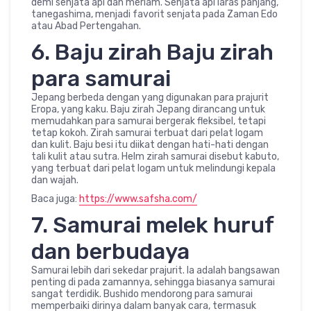
demi senjata api dan meriam. Senjata api laras panjang,
tanegashima, menjadi favorit senjata pada Zaman Edo
atau Abad Pertengahan.
6. Baju zirah Baju zirah
para samurai
Jepang berbeda dengan yang digunakan para prajurit
Eropa, yang kaku. Baju zirah Jepang dirancang untuk
memudahkan para samurai bergerak fleksibel, tetapi
tetap kokoh. Zirah samurai terbuat dari pelat logam
dan kulit. Baju besi itu diikat dengan hati-hati dengan
tali kulit atau sutra. Helm zirah samurai disebut kabuto,
yang terbuat dari pelat logam untuk melindungi kepala
dan wajah.
Baca juga:
https://www.safsha.com/
7. Samurai melek huruf
dan berbudaya
Samurai lebih dari sekedar prajurit. Ia adalah bangsawan
penting di pada zamannya, sehingga biasanya samurai
sangat terdidik. Bushido mendorong para samurai
memperbaiki dirinya dalam banyak cara, termasuk