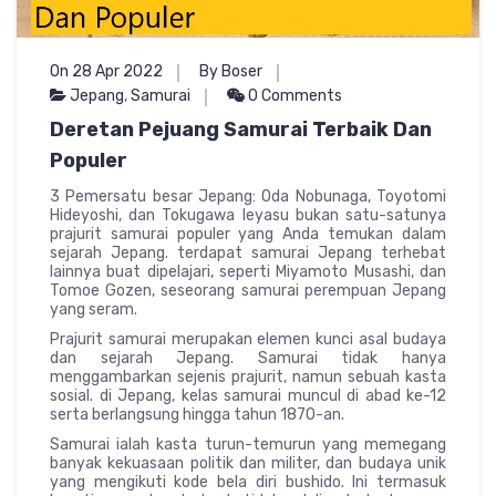
On 28 Apr 2022
By Boser
Jepang
,
Samurai
0 Comments
Deretan Pejuang Samurai Terbaik Dan
Populer
3 Pemersatu besar Jepang: Oda Nobunaga, Toyotomi
Hideyoshi, dan Tokugawa Ieyasu bukan satu-satunya
prajurit samurai populer yang Anda temukan dalam
sejarah Jepang. terdapat samurai Jepang terhebat
lainnya buat dipelajari, seperti Miyamoto Musashi, dan
Tomoe Gozen, seseorang samurai perempuan Jepang
yang seram.
Prajurit samurai merupakan elemen kunci asal budaya
dan sejarah Jepang. Samurai tidak hanya
menggambarkan sejenis prajurit, namun sebuah kasta
sosial. di Jepang, kelas samurai muncul di abad ke-12
serta berlangsung hingga tahun 1870-an.
Samurai ialah kasta turun-temurun yang memegang
banyak kekuasaan politik dan militer, dan budaya unik
yang mengikuti kode bela diri bushido. Ini termasuk