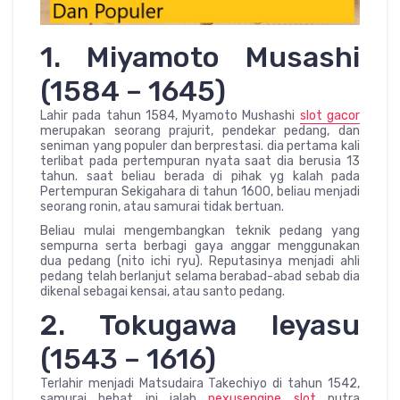
1. Miyamoto Musashi
(1584 – 1645)
Lahir pada tahun 1584, Myamoto Mushashi
slot gacor
merupakan seorang prajurit, pendekar pedang, dan
seniman yang populer dan berprestasi. dia pertama kali
terlibat pada pertempuran nyata saat dia berusia 13
tahun. saat beliau berada di pihak yg kalah pada
Pertempuran Sekigahara di tahun 1600, beliau menjadi
seorang ronin, atau samurai tidak bertuan.
Beliau mulai mengembangkan teknik pedang yang
sempurna serta berbagi gaya anggar menggunakan
dua pedang (nito ichi ryu). Reputasinya menjadi ahli
pedang telah berlanjut selama berabad-abad sebab dia
dikenal sebagai kensai, atau santo pedang.
2. Tokugawa Ieyasu
(1543 – 1616)
Terlahir menjadi Matsudaira Takechiyo di tahun 1542,
samurai hebat ini ialah
nexusengine slot
putra