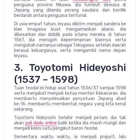
penguasa provinsi Mikawa. dia tumbuh dewasa di
Jepang yang dilanda perang saudara dan konflik
berdarah antara penguasa teritorial.
Di usia empat tahun, Ieyasu dikirim menjadi sandera ke
klan Imagawa buat mengamankan aliansi. dia
dibesarkan dan dididik pada istana mereka. di tahun
1567, dia merogoh kepemimpinan klannya serta
mengubah namanya sebagai Tokugawa, setelah daerah
berasal keluarganya, serta mengambil nama depan
Ieyasu.
3. Toyotomi Hideyoshi
(1537 – 1598)
Tuan feodal ini hidup asal tahun 1536/37 sampai 1598
serta menjabat menjadi ketua menteri Kekaisaran. dia
membantu menyelesaikan penyatuan Jepang abad
ke-16, membantu membentuk negara yang kita kenal
sekarang.
Toyotomi Hideyoshi terlahir menjadi petani. dia tak
akan
judi dadu online
balik ketika dia masih mungil dan
menjadi keliru satu pengikut baron feodal.
Sementara waktu waktu, ia menjadi prajurit, lalu