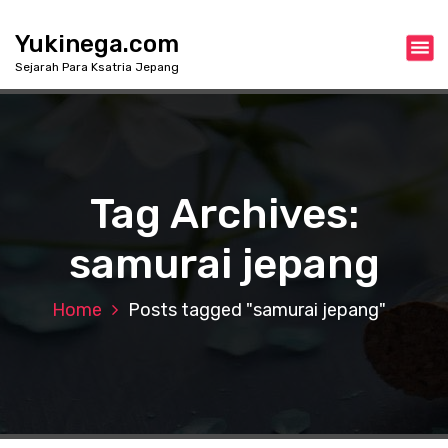
S
k
Yukinega.com
i
Sejarah Para Ksatria Jepang
p
t
o
c
o
n
Tag Archives:
t
e
samurai jepang
n
t
Home
Posts tagged "samurai jepang"