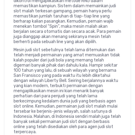
dikontrol mengaplikasikan metode RNG dalam
memastikan kampiun. Sistem dalam memainkan judi
slot malah terkesan gampang, pemain hanya perlu
memastikan jumlah taruhan di tiap-tiap line yang
berharap kalian pasangkan. Kemudian, pemain wajib
menekan tombol “Spin”, maka mesin malah akan
berjalan secara otomatis dan secara acak. Para pemain
juga dianggap akan menang sekiranya mesin telah
berhenti pada sebuah line yang akan dipilih.
Mesin judi slot sebetulnya telah lama ditemukan dan
telah menjadi permainan yang amat memuaskan tidak
kalah populer dari judi bola yang memang telah
digemari banyak pihak dari dahulu kala. Hampir sekitar
100 tahun yang lalu, di sebuah wilayah yang bernama
San Fransisco yang pada waktu itu lebih diketahui
dengan wilayah Liberty Bell. Seiring berjalannya waktu
yang kian modern, terbukti permainan dengan
mengaplikasikan mesin ini kian menarik banyak
perhatian dari para penjudi yang telah lama
berkecimpung kedalam dunia judi yang berbasis agen
slot online. Kemudian, permainan judi slot malah mulai
tersebar ke berjenis-jenis wilayah, salah satunya di
Indonesia. Malahan, di Indonesia sendiri malah juga telah
banyak sekali permainan judi slot dengan berbasis
online yang telah disediakan oleh para agen judi slot
terpercaya.