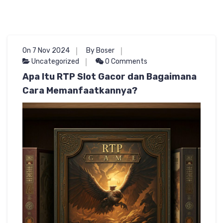
On 7 Nov 2024
By Boser
Uncategorized
0 Comments
Apa Itu RTP Slot Gacor dan Bagaimana
Cara Memanfaatkannya?