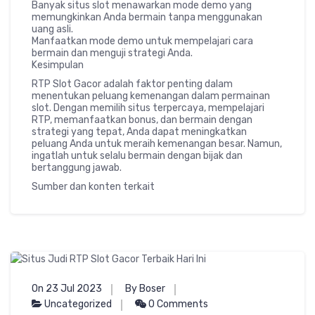
Banyak situs slot menawarkan mode demo yang
memungkinkan Anda bermain tanpa menggunakan
uang asli.
Manfaatkan mode demo untuk mempelajari cara
bermain dan menguji strategi Anda.
Kesimpulan
RTP Slot Gacor adalah faktor penting dalam
menentukan peluang kemenangan dalam permainan
slot. Dengan memilih situs terpercaya, mempelajari
RTP, memanfaatkan bonus, dan bermain dengan
strategi yang tepat, Anda dapat meningkatkan
peluang Anda untuk meraih kemenangan besar. Namun,
ingatlah untuk selalu bermain dengan bijak dan
bertanggung jawab.
Sumber dan konten terkait
On 23 Jul 2023
By Boser
Uncategorized
0 Comments