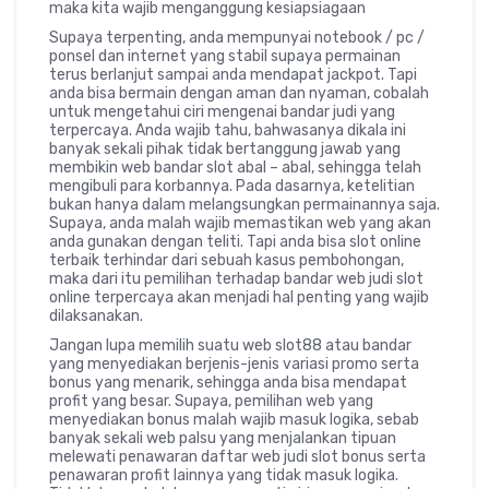
maka kita wajib menganggung kesiapsiagaan
Supaya terpenting, anda mempunyai notebook / pc /
ponsel dan internet yang stabil supaya permainan
terus berlanjut sampai anda mendapat jackpot. Tapi
anda bisa bermain dengan aman dan nyaman, cobalah
untuk mengetahui ciri mengenai bandar judi yang
terpercaya. Anda wajib tahu, bahwasanya dikala ini
banyak sekali pihak tidak bertanggung jawab yang
membikin web bandar slot abal – abal, sehingga telah
mengibuli para korbannya. Pada dasarnya, ketelitian
bukan hanya dalam melangsungkan permainannya saja.
Supaya, anda malah wajib memastikan web yang akan
anda gunakan dengan teliti. Tapi anda bisa slot online
terbaik terhindar dari sebuah kasus pembohongan,
maka dari itu pemilihan terhadap bandar web judi slot
online terpercaya akan menjadi hal penting yang wajib
dilaksanakan.
Jangan lupa memilih suatu web slot88 atau bandar
yang menyediakan berjenis-jenis variasi promo serta
bonus yang menarik, sehingga anda bisa mendapat
profit yang besar. Supaya, pemilihan web yang
menyediakan bonus malah wajib masuk logika, sebab
banyak sekali web palsu yang menjalankan tipuan
melewati penawaran daftar web judi slot bonus serta
penawaran profit lainnya yang tidak masuk logika.