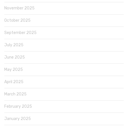
November 2025
October 2025
September 2025
July 2025
June 2025
May 2025
April 2025
March 2025
February 2025
January 2025