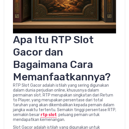
Apa Itu RTP Slot
Gacor dan
Bagaimana Cara
Memanfaatkannya?
RTP Slot Gacor adalah istilah yang sering digunakan
dalam dunia perjudian online, khususnya dalam
permainan slot. RTP merupakan singkatan dari Return
to Player, yang merupakan persentase dari total
taruhan yang akan dikembalikan kepada pemain dalam
jangka waktu tertentu. Semakin tinggi persentase RTP,
semakin besar
rtp slot
peluang pemain untuk
mendapatkan kemenangan.
Slot Gacor adalah istilah yang digunakan untuk