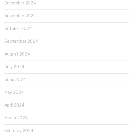
December 2024
November 2024
October 2024
September 2024
August 2024
July 2024
June 2024
May 2024
April 2024
March 2024
February 2024