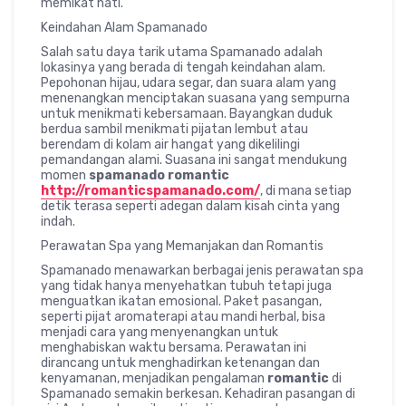
memikat hati.
Keindahan Alam Spamanado
Salah satu daya tarik utama Spamanado adalah
lokasinya yang berada di tengah keindahan alam.
Pepohonan hijau, udara segar, dan suara alam yang
menenangkan menciptakan suasana yang sempurna
untuk menikmati kebersamaan. Bayangkan duduk
berdua sambil menikmati pijatan lembut atau
berendam di kolam air hangat yang dikelilingi
pemandangan alami. Suasana ini sangat mendukung
momen
spamanado romantic
http://romanticspamanado.com/
, di mana setiap
detik terasa seperti adegan dalam kisah cinta yang
indah.
Perawatan Spa yang Memanjakan dan Romantis
Spamanado menawarkan berbagai jenis perawatan spa
yang tidak hanya menyehatkan tubuh tetapi juga
menguatkan ikatan emosional. Paket pasangan,
seperti pijat aromaterapi atau mandi herbal, bisa
menjadi cara yang menyenangkan untuk
menghabiskan waktu bersama. Perawatan ini
dirancang untuk menghadirkan ketenangan dan
kenyamanan, menjadikan pengalaman
romantic
di
Spamanado semakin berkesan. Kehadiran pasangan di