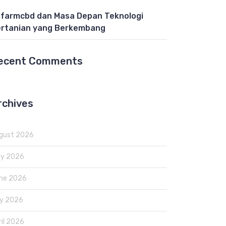
farmcbd dan Masa Depan Teknologi
rtanian yang Berkembang
ecent Comments
rchives
gust 2026
ly 2026
ne 2026
y 2026
ril 2026