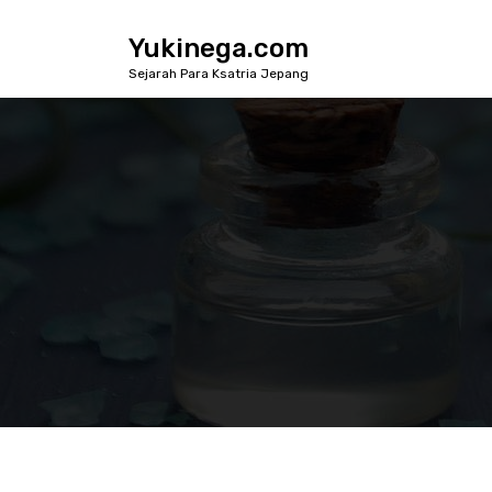
S
k
Yukinega.com
i
Sejarah Para Ksatria Jepang
p
t
o
c
o
n
t
e
n
t