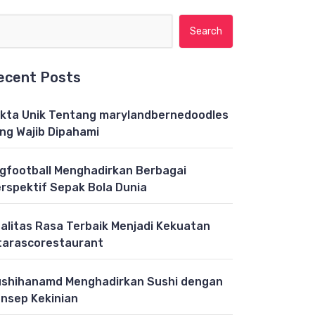
Search for:
ecent Posts
kta Unik Tentang marylandbernedoodles
ng Wajib Dipahami
gfootball Menghadirkan Berbagai
rspektif Sepak Bola Dunia
alitas Rasa Terbaik Menjadi Kekuatan
tarascorestaurant
shihanamd Menghadirkan Sushi dengan
nsep Kekinian