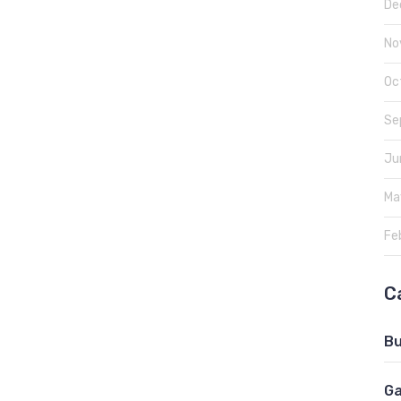
De
No
Oc
Se
Ju
Ma
Fe
C
B
Ga