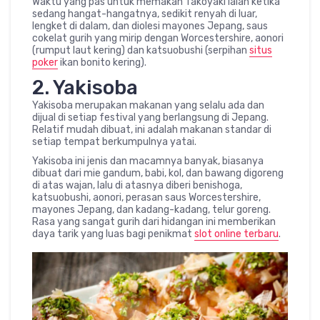
Waktu yang pas untuk memakan Takoyaki ialah ketika
sedang hangat-hangatnya, sedikit renyah di luar,
lengket di dalam, dan diolesi mayones Jepang, saus
cokelat gurih yang mirip dengan Worcestershire, aonori
(rumput laut kering) dan katsuobushi (serpihan
situs
poker
ikan bonito kering).
2. Yakisoba
Yakisoba merupakan makanan yang selalu ada dan
dijual di setiap festival yang berlangsung di Jepang.
Relatif mudah dibuat, ini adalah makanan standar di
setiap tempat berkumpulnya yatai.
Yakisoba ini jenis dan macamnya banyak, biasanya
dibuat dari mie gandum, babi, kol, dan bawang digoreng
di atas wajan, lalu di atasnya diberi benishoga,
katsuobushi, aonori, perasan saus Worcestershire,
mayones Jepang, dan kadang-kadang, telur goreng.
Rasa yang sangat gurih dari hidangan ini memberikan
daya tarik yang luas bagi penikmat
slot online terbaru
.