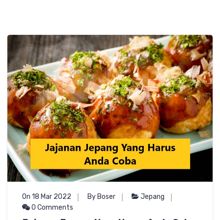
On 18 Mar 2022
By Boser
Jepang
0 Comments