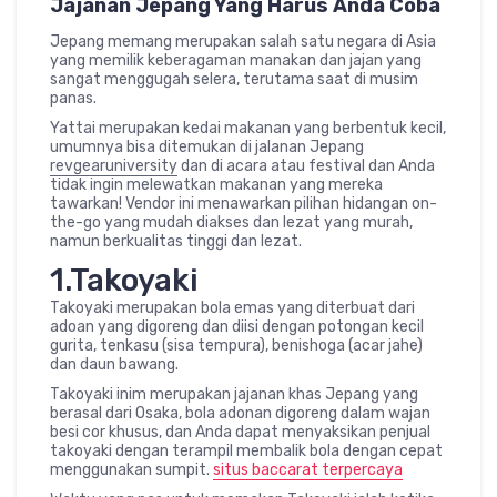
Jajanan Jepang Yang Harus Anda Coba
Jepang memang merupakan salah satu negara di Asia
yang memilik keberagaman manakan dan jajan yang
sangat menggugah selera, terutama saat di musim
panas.
Yattai merupakan kedai makanan yang berbentuk kecil,
umumnya bisa ditemukan di jalanan Jepang
revgearuniversity
dan di acara atau festival dan Anda
tidak ingin melewatkan makanan yang mereka
tawarkan! Vendor ini menawarkan pilihan hidangan on-
the-go yang mudah diakses dan lezat yang murah,
namun berkualitas tinggi dan lezat.
1.Takoyaki
Takoyaki merupakan bola emas yang diterbuat dari
adoan yang digoreng dan diisi dengan potongan kecil
gurita, tenkasu (sisa tempura), benishoga (acar jahe)
dan daun bawang.
Takoyaki inim merupakan jajanan khas Jepang yang
berasal dari Osaka, bola adonan digoreng dalam wajan
besi cor khusus, dan Anda dapat menyaksikan penjual
takoyaki dengan terampil membalik bola dengan cepat
menggunakan sumpit.
situs baccarat terpercaya