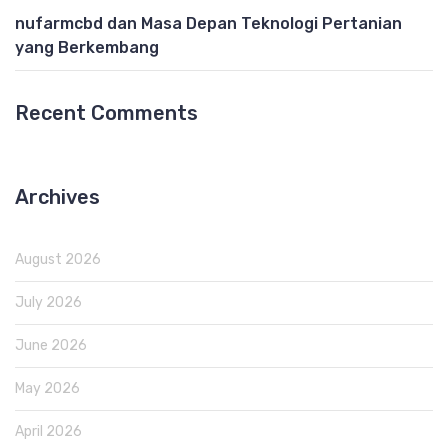
nufarmcbd dan Masa Depan Teknologi Pertanian
yang Berkembang
Recent Comments
Archives
August 2026
July 2026
June 2026
May 2026
April 2026