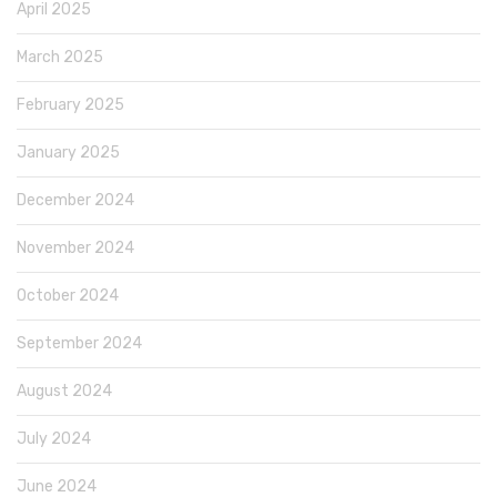
April 2025
March 2025
February 2025
January 2025
December 2024
November 2024
October 2024
September 2024
August 2024
July 2024
June 2024