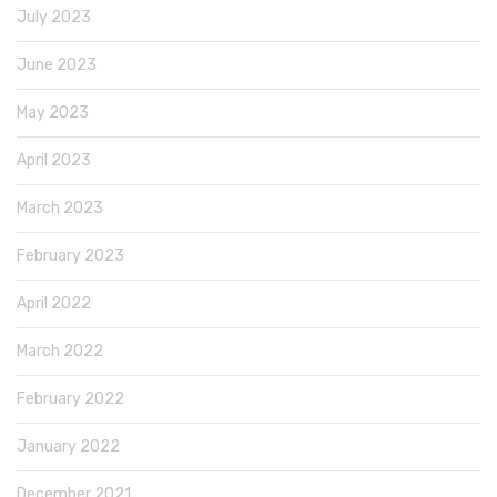
July 2023
June 2023
May 2023
April 2023
March 2023
February 2023
April 2022
March 2022
February 2022
January 2022
December 2021