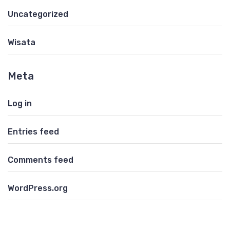
Uncategorized
Wisata
Meta
Log in
Entries feed
Comments feed
WordPress.org