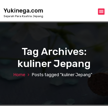
S
k
Yukinega.com
i
Sejarah Para Ksatria Jepang
p
t
o
c
o
n
Tag Archives:
t
e
kuliner Jepang
n
t
Home
Posts tagged "kuliner Jepang"