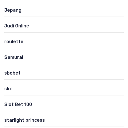
Jepang
Judi Online
roulette
Samurai
sbobet
slot
Slot Bet 100
starlight princess