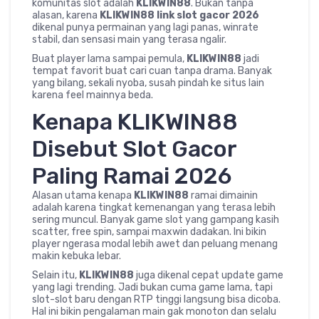
komunitas slot adalah
KLIKWIN88
. Bukan tanpa
alasan, karena
KLIKWIN88 link slot gacor 2026
dikenal punya permainan yang lagi panas, winrate
stabil, dan sensasi main yang terasa ngalir.
Buat player lama sampai pemula,
KLIKWIN88
jadi
tempat favorit buat cari cuan tanpa drama. Banyak
yang bilang, sekali nyoba, susah pindah ke situs lain
karena feel mainnya beda.
Kenapa KLIKWIN88
Disebut Slot Gacor
Paling Ramai 2026
Alasan utama kenapa
KLIKWIN88
ramai dimainin
adalah karena tingkat kemenangan yang terasa lebih
sering muncul. Banyak game slot yang gampang kasih
scatter, free spin, sampai maxwin dadakan. Ini bikin
player ngerasa modal lebih awet dan peluang menang
makin kebuka lebar.
Selain itu,
KLIKWIN88
juga dikenal cepat update game
yang lagi trending. Jadi bukan cuma game lama, tapi
slot-slot baru dengan RTP tinggi langsung bisa dicoba.
Hal ini bikin pengalaman main gak monoton dan selalu