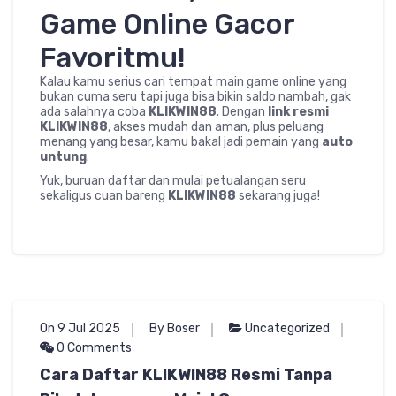
Game Online Gacor
Favoritmu!
Kalau kamu serius cari tempat main game online yang
bukan cuma seru tapi juga bisa bikin saldo nambah, gak
ada salahnya coba
KLIKWIN88
. Dengan
link resmi
KLIKWIN88
, akses mudah dan aman, plus peluang
menang yang besar, kamu bakal jadi pemain yang
auto
untung
.
Yuk, buruan daftar dan mulai petualangan seru
sekaligus cuan bareng
KLIKWIN88
sekarang juga!
On 9 Jul 2025
By Boser
Uncategorized
0 Comments
Cara Daftar KLIKWIN88 Resmi Tanpa