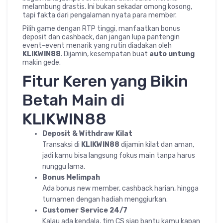
melambung drastis. Ini bukan sekadar omong kosong,
tapi fakta dari pengalaman nyata para member.
Pilih game dengan RTP tinggi, manfaatkan bonus
deposit dan cashback, dan jangan lupa pantengin
event-event menarik yang rutin diadakan oleh
KLIKWIN88
. Dijamin, kesempatan buat
auto untung
makin gede.
Fitur Keren yang Bikin
Betah Main di
KLIKWIN88
Deposit & Withdraw Kilat
Transaksi di
KLIKWIN88
dijamin kilat dan aman,
jadi kamu bisa langsung fokus main tanpa harus
nunggu lama.
Bonus Melimpah
Ada bonus new member, cashback harian, hingga
turnamen dengan hadiah menggiurkan.
Customer Service 24/7
Kalau ada kendala, tim CS siap bantu kamu kapan