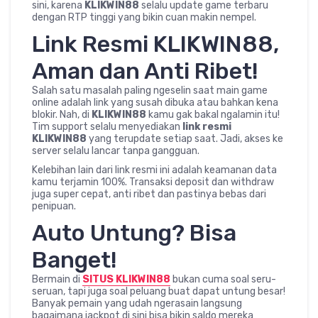
sini, karena
KLIKWIN88
selalu update game terbaru
dengan RTP tinggi yang bikin cuan makin nempel.
Link Resmi KLIKWIN88,
Aman dan Anti Ribet!
Salah satu masalah paling ngeselin saat main game
online adalah link yang susah dibuka atau bahkan kena
blokir. Nah, di
KLIKWIN88
kamu gak bakal ngalamin itu!
Tim support selalu menyediakan
link resmi
KLIKWIN88
yang terupdate setiap saat. Jadi, akses ke
server selalu lancar tanpa gangguan.
Kelebihan lain dari link resmi ini adalah keamanan data
kamu terjamin 100%. Transaksi deposit dan withdraw
juga super cepat, anti ribet dan pastinya bebas dari
penipuan.
Auto Untung? Bisa
Banget!
Bermain di
SITUS KLIKWIN88
bukan cuma soal seru-
seruan, tapi juga soal peluang buat dapat untung besar!
Banyak pemain yang udah ngerasain langsung
bagaimana jackpot di sini bisa bikin saldo mereka