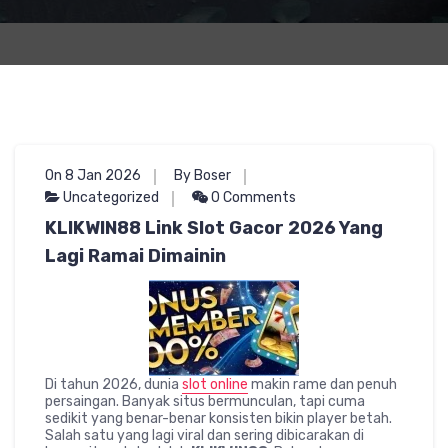
On 8 Jan 2026
By Boser
Uncategorized
0 Comments
KLIKWIN88 Link Slot Gacor 2026 Yang
Lagi Ramai Dimainin
Di tahun 2026, dunia
slot online
makin rame dan penuh
persaingan. Banyak situs bermunculan, tapi cuma
sedikit yang benar-benar konsisten bikin player betah.
Salah satu yang lagi viral dan sering dibicarakan di