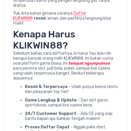
simpel buat kamu yang pengen langsung gas tanpa
drama.
Yuk, kita bahas gimana caranya
Daftar
KLIKWIN88
resmi
, aman, dan pastinya langsung bisa
main!
Kenapa Harus
KLIKWIN88?
Sebelum bahas cara daftarnya, lo harus tau dulu nih
kenapa banyak orang milih KLIKWIN88. Ini bukan cuma
soal platform game biasa. Ini
tempat ngumpulnya
para pecinta slot, judi bola, poker, sampai live casino
yang udah terpercaya banget. Berikut beberapa
alasannya:
Resmi & Terpercaya
– Udah punya lisensi resmi
dan pelayanan top tier!
Game Lengkap & Update
– Dari slot gacor,
sportsbook, sampai live casino kece.
24/7 Customer Support
– Ada CS yang siap
bantu kapan aja, bahkan tengah malem!
Proses Daftar Cepat
– Nggak pake ribet,