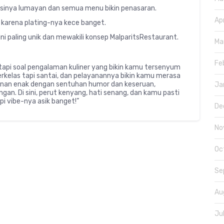
rsinya lumayan dan semua menu bikin penasaran.
Ap
karena plating-nya kece banget.
i paling unik dan mewakili konsep MalparitsRestaurant.
Ma
Fe
api soal pengalaman kuliner yang bikin kamu tersenyum
erkelas tapi santai, dan pelayanannya bikin kamu merasa
anan enak dengan sentuhan humor dan keseruan,
Ja
an. Di sini, perut kenyang, hati senang, dan kamu pasti
api vibe-nya asik banget!”
De
No
Oc
Se
Au
Ju