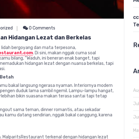
Me
cc
Te
orized
0 Comments
an Hidangan Lezat dan Berkelas
R
n lidah bergoyang dan mata terpesona,
estaurant.com
. Di sini, makan nggak cuma soal
kamu bilang, “Waduh, ini beneran enak banget, tapi
il memadukan hidangan lezat dengan nuansa berkelas, tapi
si.
A
 Betah
kamu bakal langsung ngerasa nyaman. Interiornya modern
Au
n pengen duduk lama sambil ngemil. Lampu-lampu hangat,
rlebihan bikin suasana makan terasa santai tapi tetap
Ju
angout sama teman, dinner romantis, atau sekadar
lau kamu datang sendirian, nggak bakal canggung, karena
Ju
Ma
a. MalparitsRestaurant terkenal dengan hidangan lezat