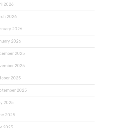
ril 2026
rch 2026
bruary 2026
nuary 2026
cember 2025
vember 2025
tober 2025
ptember 2025
ly 2025
ne 2025
y 2025