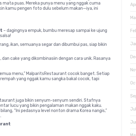
igus mata puas. Mereka punya menu yang nggak cuma
Ap
bikin kamu pengen foto dulu sebelum makan—iya, ini
Ma
nt
– dagingnya empuk, bumbu meresap sampai ke ujung
Fe
salsa!
Ja
rang, ikan, semuanya segar dan dibumbui pas, siap bikin
De
, dan cake yang dikombinasiin dengan cara unik. Rasanya
No
semua menu,” MalparitsRestaurant cocok banget. Setiap
a rempah yang nggak kamu sangka bakal cocok, tapi
Oc
Se
taurant juga bikin senyum-senyum sendiri. Stafnya
entar lucu yang bikin pengalaman makan nggak kaku.
Ju
ilang, “Ini pedasnya level nonton drama Korea nangis,”
.
Ju
urant
Ma