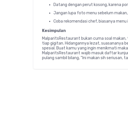
Datang dengan perut kosong, karena po
Jangan lupa foto menu sebelum makan, 
Coba rekomendasi chef, biasanya menu in
Kesimpulan
MalparitsRestaurant bukan cuma soal makan, t
tiap gigitan. Hidangannya lezat, suasananya b
spesial. Buat kamu yang ingin menikmati mak
MalparitsRestaurant wajib masuk daftar kunjung
pulang sambil bilang, “Ini makan sih seriusan, t