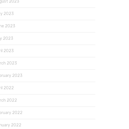
gust 2023
ly 2023
ne 2023
y 2023
ril 2023
rch 2023
bruary 2023
ril 2022
rch 2022
bruary 2022
nuary 2022