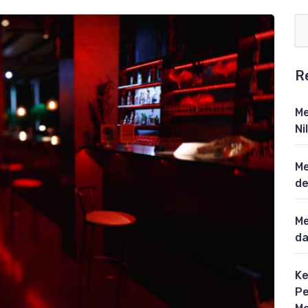
R
Me
Ni
Me
de
Me
da
Ke
P