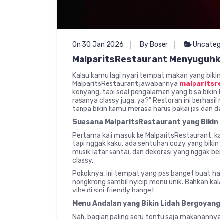
On 30 Jan 2026
By Boser
Uncateg
MalparitsRestaurant Menyuguhk
Kalau kamu lagi nyari tempat makan yang biki
MalparitsRestaurant jawabannya
malparitsr
kenyang, tapi soal pengalaman yang bisa bikin 
rasanya classy juga, ya?” Restoran ini berhas
tanpa bikin kamu merasa harus pakai jas dan da
Suasana MalparitsRestaurant yang Bikin
Pertama kali masuk ke MalparitsRestaurant, 
tapi nggak kaku, ada sentuhan cozy yang biki
musik latar santai, dan dekorasi yang nggak be
classy.
Pokoknya, ini tempat yang pas banget buat h
nongkrong sambil nyicip menu unik. Bahkan ka
vibe di sini friendly banget.
Menu Andalan yang Bikin Lidah Bergoyang
Nah, bagian paling seru tentu saja makananny