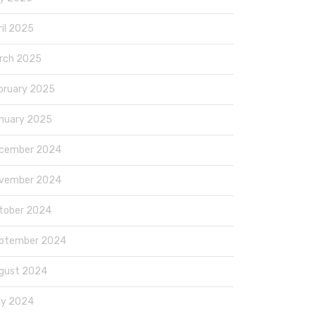
ril 2025
rch 2025
bruary 2025
nuary 2025
cember 2024
vember 2024
tober 2024
ptember 2024
gust 2024
ly 2024