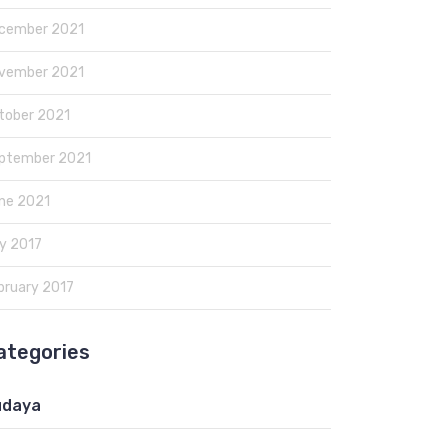
cember 2021
vember 2021
tober 2021
ptember 2021
ne 2021
y 2017
bruary 2017
ategories
udaya