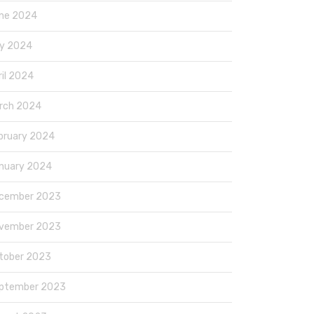
ne 2024
y 2024
ril 2024
rch 2024
bruary 2024
nuary 2024
cember 2023
vember 2023
tober 2023
ptember 2023