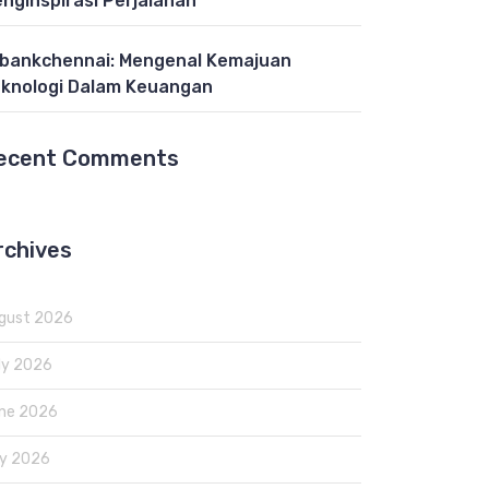
nginspirasi Perjalanan
bankchennai: Mengenal Kemajuan
knologi Dalam Keuangan
ecent Comments
rchives
gust 2026
ly 2026
ne 2026
y 2026