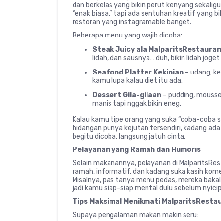
dan berkelas yang bikin perut kenyang sekal
“enak biasa,” tapi ada sentuhan kreatif yang 
restoran yang instagramable banget.
Beberapa menu yang wajib dicoba:
Steak Juicy ala MalparitsRestaura
lidah, dan sausnya… duh, bikin lidah joget 
Seafood Platter Kekinian
– udang, ke
kamu lupa kalau diet itu ada.
Dessert Gila-gilaan
– pudding, mousse
manis tapi nggak bikin eneg.
Kalau kamu tipe orang yang suka “coba-coba 
hidangan punya kejutan tersendiri, kadang ad
begitu dicoba, langsung jatuh cinta.
Pelayanan yang Ramah dan Humoris
Selain makanannya, pelayanan di MalparitsRes
ramah, informatif, dan kadang suka kasih kom
Misalnya, pas tanya menu pedas, mereka bakal b
jadi kamu siap-siap mental dulu sebelum nyicip
Tips Maksimal Menikmati MalparitsResta
Supaya pengalaman makan makin seru: