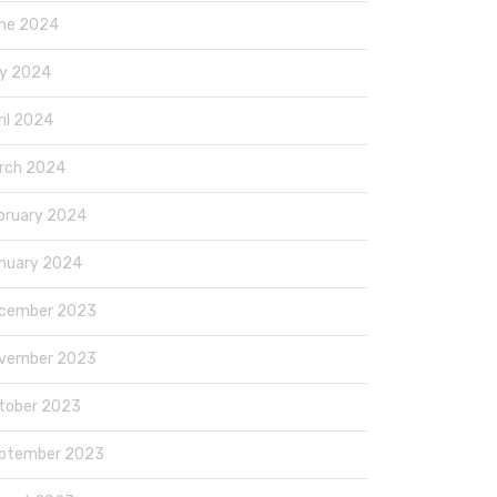
ne 2024
y 2024
ril 2024
rch 2024
bruary 2024
nuary 2024
cember 2023
vember 2023
tober 2023
ptember 2023