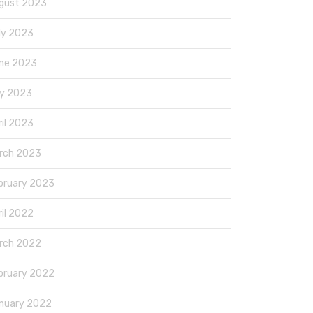
gust 2023
ly 2023
ne 2023
y 2023
ril 2023
rch 2023
bruary 2023
ril 2022
rch 2022
bruary 2022
nuary 2022