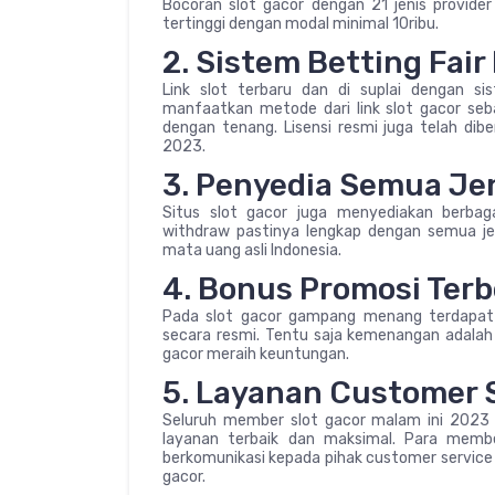
Bocoran slot gacor dengan 21 jenis provide
tertinggi dengan modal minimal 10ribu.
2. Sistem Betting Fair
Link slot terbaru dan di suplai dengan s
manfaatkan metode dari link slot gacor se
dengan tenang. Lisensi resmi juga telah di
2023.
3. Penyedia Semua Je
Situs slot gacor juga menyediakan berbaga
withdraw pastinya lengkap dengan semua je
mata uang asli Indonesia.
4. Bonus Promosi Terb
Pada slot gacor gampang menang terdapat 
secara resmi. Tentu saja kemenangan adalah 
gacor meraih keuntungan.
5. Layanan Customer 
Seluruh member slot gacor malam ini 2023
layanan terbaik dan maksimal. Para membe
berkomunikasi kepada pihak customer service t
gacor.