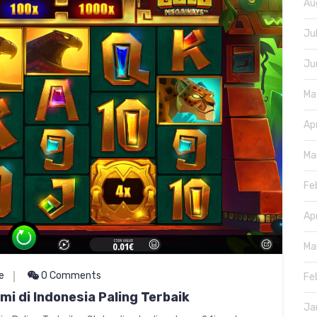
Au
Ju
Ju
Ma
Ap
Ma
Fe
Ap
Ma
e
0 Comments
Fe
mi di Indonesia Paling Terbaik
Ja