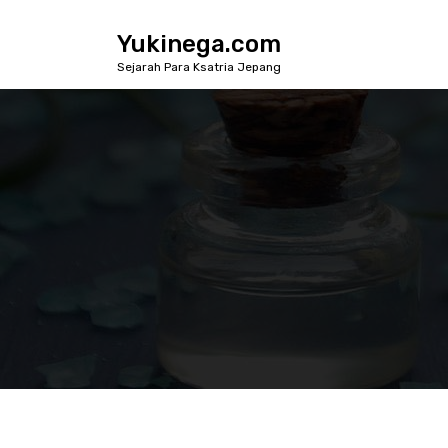
S
k
Yukinega.com
i
Sejarah Para Ksatria Jepang
p
t
o
c
o
n
t
e
n
t