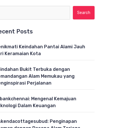
Search for:
ecent Posts
nikmati Keindahan Pantai Alami Jauh
ri Keramaian Kota
indahan Bukit Terbuka dengan
emandangan Alam Memukau yang
nginspirasi Perjalanan
bankchennai: Mengenal Kemajuan
knologi Dalam Keuangan
skendacottagesubud: Penginapan