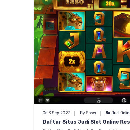
On 3 Sep 2023
By Boser
Judi Onlin
Daftar Situs Judi Slot Online Res