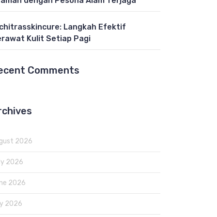
aman dengan Pesona Alam Terjaga
chitrasskincure: Langkah Efektif
rawat Kulit Setiap Pagi
ecent Comments
rchives
gust 2026
ly 2026
ne 2026
y 2026