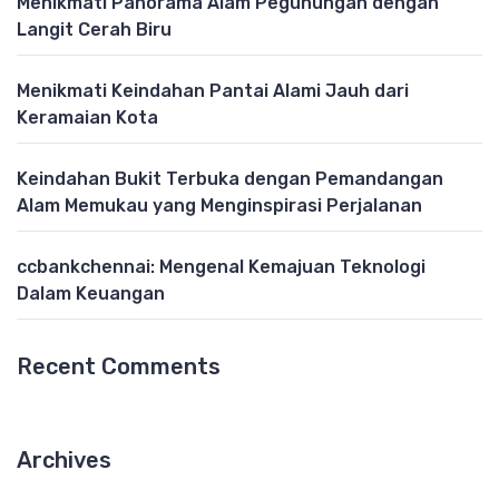
Menikmati Panorama Alam Pegunungan dengan
Langit Cerah Biru
Menikmati Keindahan Pantai Alami Jauh dari
Keramaian Kota
Keindahan Bukit Terbuka dengan Pemandangan
Alam Memukau yang Menginspirasi Perjalanan
ccbankchennai: Mengenal Kemajuan Teknologi
Dalam Keuangan
Recent Comments
Archives