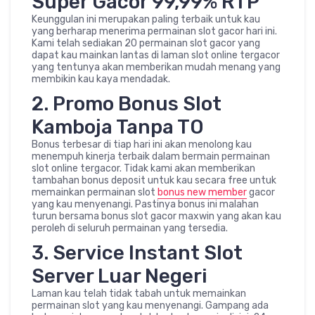
Super Gacor 99,99% RTP
Keunggulan ini merupakan paling terbaik untuk kau
yang berharap menerima permainan slot gacor hari ini.
Kami telah sediakan 20 permainan slot gacor yang
dapat kau mainkan lantas di laman slot online tergacor
yang tentunya akan memberikan mudah menang yang
membikin kau kaya mendadak.
2. Promo Bonus Slot
Kamboja Tanpa TO
Bonus terbesar di tiap hari ini akan menolong kau
menempuh kinerja terbaik dalam bermain permainan
slot online tergacor. Tidak kami akan memberikan
tambahan bonus deposit untuk kau secara free untuk
memainkan permainan slot
bonus new member
gacor
yang kau menyenangi. Pastinya bonus ini malahan
turun bersama bonus slot gacor maxwin yang akan kau
peroleh di seluruh permainan yang tersedia.
3. Service Instant Slot
Server Luar Negeri
Laman kau telah tidak tabah untuk memainkan
permainan slot yang kau menyenangi. Gampang ada