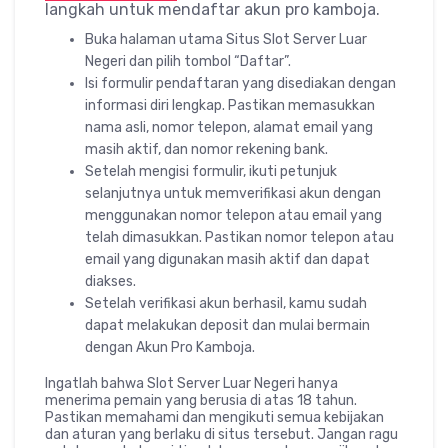
langkah untuk mendaftar akun pro kamboja.
Buka halaman utama Situs Slot Server Luar
Negeri dan pilih tombol “Daftar”.
Isi formulir pendaftaran yang disediakan dengan
informasi diri lengkap. Pastikan memasukkan
nama asli, nomor telepon, alamat email yang
masih aktif, dan nomor rekening bank.
Setelah mengisi formulir, ikuti petunjuk
selanjutnya untuk memverifikasi akun dengan
menggunakan nomor telepon atau email yang
telah dimasukkan. Pastikan nomor telepon atau
email yang digunakan masih aktif dan dapat
diakses.
Setelah verifikasi akun berhasil, kamu sudah
dapat melakukan deposit dan mulai bermain
dengan Akun Pro Kamboja.
Ingatlah bahwa Slot Server Luar Negeri hanya
menerima pemain yang berusia di atas 18 tahun.
Pastikan memahami dan mengikuti semua kebijakan
dan aturan yang berlaku di situs tersebut. Jangan ragu