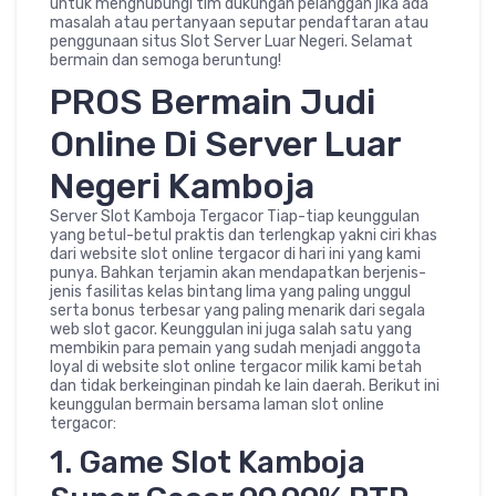
untuk menghubungi tim dukungan pelanggan jika ada
masalah atau pertanyaan seputar pendaftaran atau
penggunaan situs Slot Server Luar Negeri. Selamat
bermain dan semoga beruntung!
PROS Bermain Judi
Online Di Server Luar
Negeri Kamboja
Server Slot Kamboja Tergacor Tiap-tiap keunggulan
yang betul-betul praktis dan terlengkap yakni ciri khas
dari website slot online tergacor di hari ini yang kami
punya. Bahkan terjamin akan mendapatkan berjenis-
jenis fasilitas kelas bintang lima yang paling unggul
serta bonus terbesar yang paling menarik dari segala
web slot gacor. Keunggulan ini juga salah satu yang
membikin para pemain yang sudah menjadi anggota
loyal di website slot online tergacor milik kami betah
dan tidak berkeinginan pindah ke lain daerah. Berikut ini
keunggulan bermain bersama laman slot online
tergacor:
1. Game Slot Kamboja