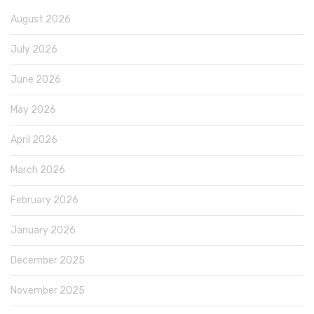
August 2026
July 2026
June 2026
May 2026
April 2026
March 2026
February 2026
January 2026
December 2025
November 2025