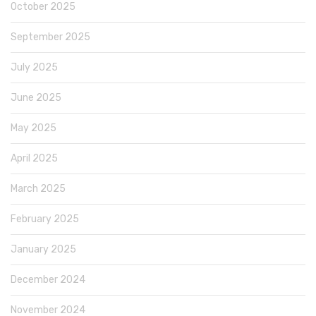
October 2025
September 2025
July 2025
June 2025
May 2025
April 2025
March 2025
February 2025
January 2025
December 2024
November 2024