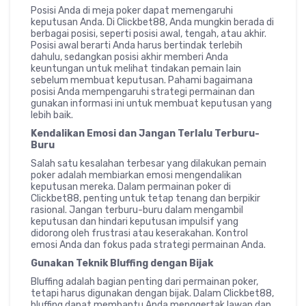
Posisi Anda di meja poker dapat memengaruhi
keputusan Anda. Di Clickbet88, Anda mungkin berada di
berbagai posisi, seperti posisi awal, tengah, atau akhir.
Posisi awal berarti Anda harus bertindak terlebih
dahulu, sedangkan posisi akhir memberi Anda
keuntungan untuk melihat tindakan pemain lain
sebelum membuat keputusan. Pahami bagaimana
posisi Anda mempengaruhi strategi permainan dan
gunakan informasi ini untuk membuat keputusan yang
lebih baik.
Kendalikan Emosi dan Jangan Terlalu Terburu-
Buru
Salah satu kesalahan terbesar yang dilakukan pemain
poker adalah membiarkan emosi mengendalikan
keputusan mereka. Dalam permainan poker di
Clickbet88, penting untuk tetap tenang dan berpikir
rasional. Jangan terburu-buru dalam mengambil
keputusan dan hindari keputusan impulsif yang
didorong oleh frustrasi atau keserakahan. Kontrol
emosi Anda dan fokus pada strategi permainan Anda.
Gunakan Teknik Bluffing dengan Bijak
Bluffing adalah bagian penting dari permainan poker,
tetapi harus digunakan dengan bijak. Dalam Clickbet88,
bluffing dapat membantu Anda menggertak lawan dan