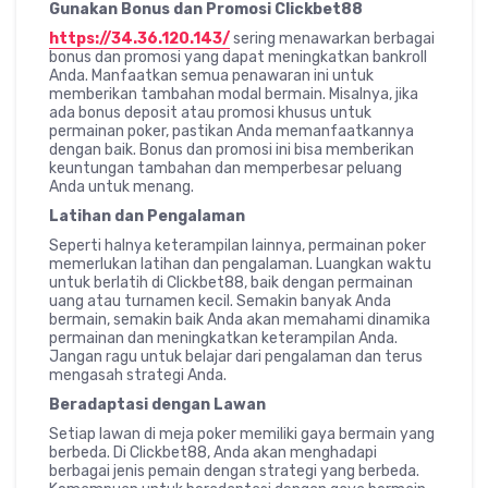
Gunakan Bonus dan Promosi Clickbet88
https://34.36.120.143/
sering menawarkan berbagai
bonus dan promosi yang dapat meningkatkan bankroll
Anda. Manfaatkan semua penawaran ini untuk
memberikan tambahan modal bermain. Misalnya, jika
ada bonus deposit atau promosi khusus untuk
permainan poker, pastikan Anda memanfaatkannya
dengan baik. Bonus dan promosi ini bisa memberikan
keuntungan tambahan dan memperbesar peluang
Anda untuk menang.
Latihan dan Pengalaman
Seperti halnya keterampilan lainnya, permainan poker
memerlukan latihan dan pengalaman. Luangkan waktu
untuk berlatih di Clickbet88, baik dengan permainan
uang atau turnamen kecil. Semakin banyak Anda
bermain, semakin baik Anda akan memahami dinamika
permainan dan meningkatkan keterampilan Anda.
Jangan ragu untuk belajar dari pengalaman dan terus
mengasah strategi Anda.
Beradaptasi dengan Lawan
Setiap lawan di meja poker memiliki gaya bermain yang
berbeda. Di Clickbet88, Anda akan menghadapi
berbagai jenis pemain dengan strategi yang berbeda.