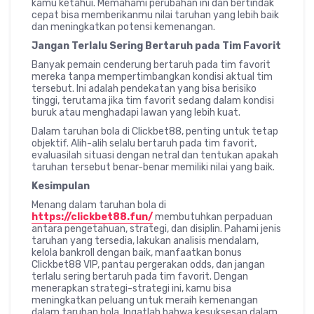
kamu ketahui. Memahami perubahan ini dan bertindak
cepat bisa memberikanmu nilai taruhan yang lebih baik
dan meningkatkan potensi kemenangan.
Jangan Terlalu Sering Bertaruh pada Tim Favorit
Banyak pemain cenderung bertaruh pada tim favorit
mereka tanpa mempertimbangkan kondisi aktual tim
tersebut. Ini adalah pendekatan yang bisa berisiko
tinggi, terutama jika tim favorit sedang dalam kondisi
buruk atau menghadapi lawan yang lebih kuat.
Dalam taruhan bola di Clickbet88, penting untuk tetap
objektif. Alih-alih selalu bertaruh pada tim favorit,
evaluasilah situasi dengan netral dan tentukan apakah
taruhan tersebut benar-benar memiliki nilai yang baik.
Kesimpulan
Menang dalam taruhan bola di
https://clickbet88.fun/
membutuhkan perpaduan
antara pengetahuan, strategi, dan disiplin. Pahami jenis
taruhan yang tersedia, lakukan analisis mendalam,
kelola bankroll dengan baik, manfaatkan bonus
Clickbet88 VIP, pantau pergerakan odds, dan jangan
terlalu sering bertaruh pada tim favorit. Dengan
menerapkan strategi-strategi ini, kamu bisa
meningkatkan peluang untuk meraih kemenangan
dalam taruhan bola. Ingatlah bahwa kesuksesan dalam