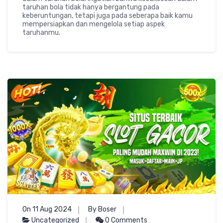
taruhan bola tidak hanya bergantung pada
keberuntungan, tetapi juga pada seberapa baik kamu
mempersiapkan dan mengelola setiap aspek
taruhanmu.
On 11 Aug 2024
By Boser
Uncategorized
0 Comments