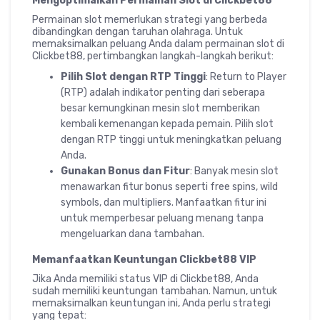
Mengoptimalkan Permainan Slot di Clickbet88
Permainan slot memerlukan strategi yang berbeda
dibandingkan dengan taruhan olahraga. Untuk
memaksimalkan peluang Anda dalam permainan slot di
Clickbet88, pertimbangkan langkah-langkah berikut:
Pilih Slot dengan RTP Tinggi
: Return to Player
(RTP) adalah indikator penting dari seberapa
besar kemungkinan mesin slot memberikan
kembali kemenangan kepada pemain. Pilih slot
dengan RTP tinggi untuk meningkatkan peluang
Anda.
Gunakan Bonus dan Fitur
: Banyak mesin slot
menawarkan fitur bonus seperti free spins, wild
symbols, dan multipliers. Manfaatkan fitur ini
untuk memperbesar peluang menang tanpa
mengeluarkan dana tambahan.
Memanfaatkan Keuntungan Clickbet88 VIP
Jika Anda memiliki status VIP di Clickbet88, Anda
sudah memiliki keuntungan tambahan. Namun, untuk
memaksimalkan keuntungan ini, Anda perlu strategi
yang tepat: