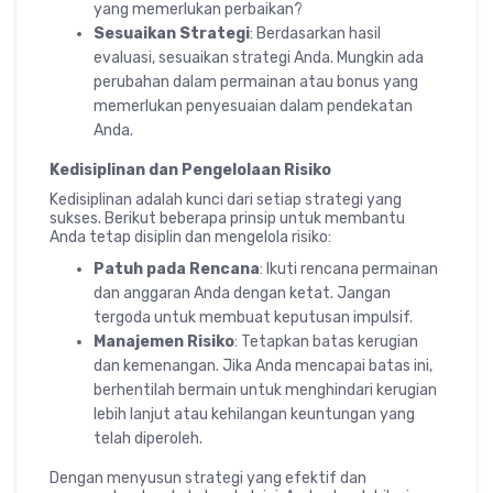
yang memerlukan perbaikan?
Sesuaikan Strategi
: Berdasarkan hasil
evaluasi, sesuaikan strategi Anda. Mungkin ada
perubahan dalam permainan atau bonus yang
memerlukan penyesuaian dalam pendekatan
Anda.
Kedisiplinan dan Pengelolaan Risiko
Kedisiplinan adalah kunci dari setiap strategi yang
sukses. Berikut beberapa prinsip untuk membantu
Anda tetap disiplin dan mengelola risiko:
Patuh pada Rencana
: Ikuti rencana permainan
dan anggaran Anda dengan ketat. Jangan
tergoda untuk membuat keputusan impulsif.
Manajemen Risiko
: Tetapkan batas kerugian
dan kemenangan. Jika Anda mencapai batas ini,
berhentilah bermain untuk menghindari kerugian
lebih lanjut atau kehilangan keuntungan yang
telah diperoleh.
Dengan menyusun strategi yang efektif dan