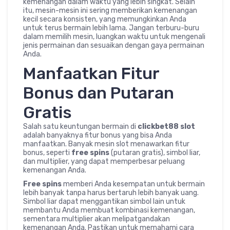
kemenangan dalam waktu yang lebih singkat. Selain
itu, mesin-mesin ini sering memberikan kemenangan
kecil secara konsisten, yang memungkinkan Anda
untuk terus bermain lebih lama. Jangan terburu-buru
dalam memilih mesin, luangkan waktu untuk mengenali
jenis permainan dan sesuaikan dengan gaya permainan
Anda.
Manfaatkan Fitur
Bonus dan Putaran
Gratis
Salah satu keuntungan bermain di
clickbet88 slot
adalah banyaknya fitur bonus yang bisa Anda
manfaatkan. Banyak mesin slot menawarkan fitur
bonus, seperti
free spins
(putaran gratis), simbol liar,
dan multiplier, yang dapat memperbesar peluang
kemenangan Anda.
Free spins
memberi Anda kesempatan untuk bermain
lebih banyak tanpa harus bertaruh lebih banyak uang.
Simbol liar dapat menggantikan simbol lain untuk
membantu Anda membuat kombinasi kemenangan,
sementara multiplier akan melipatgandakan
kemenangan Anda. Pastikan untuk memahami cara