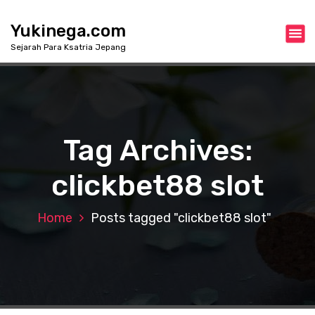
S
k
Yukinega.com
i
Sejarah Para Ksatria Jepang
p
t
o
c
o
n
Tag Archives:
t
e
clickbet88 slot
n
t
Home
Posts tagged "clickbet88 slot"