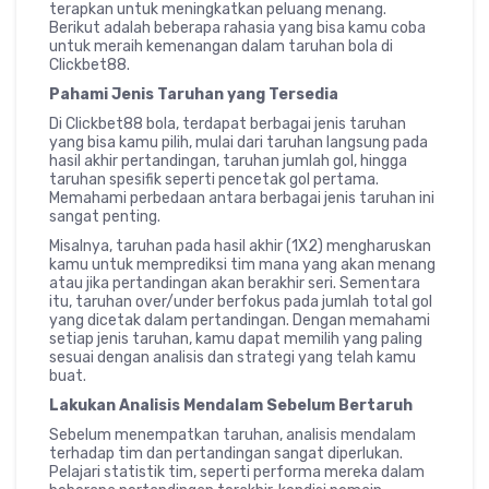
terapkan untuk meningkatkan peluang menang.
Berikut adalah beberapa rahasia yang bisa kamu coba
untuk meraih kemenangan dalam taruhan bola di
Clickbet88.
Pahami Jenis Taruhan yang Tersedia
Di Clickbet88 bola, terdapat berbagai jenis taruhan
yang bisa kamu pilih, mulai dari taruhan langsung pada
hasil akhir pertandingan, taruhan jumlah gol, hingga
taruhan spesifik seperti pencetak gol pertama.
Memahami perbedaan antara berbagai jenis taruhan ini
sangat penting.
Misalnya, taruhan pada hasil akhir (1X2) mengharuskan
kamu untuk memprediksi tim mana yang akan menang
atau jika pertandingan akan berakhir seri. Sementara
itu, taruhan over/under berfokus pada jumlah total gol
yang dicetak dalam pertandingan. Dengan memahami
setiap jenis taruhan, kamu dapat memilih yang paling
sesuai dengan analisis dan strategi yang telah kamu
buat.
Lakukan Analisis Mendalam Sebelum Bertaruh
Sebelum menempatkan taruhan, analisis mendalam
terhadap tim dan pertandingan sangat diperlukan.
Pelajari statistik tim, seperti performa mereka dalam