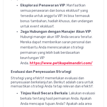
Eksplorasi Penawaran VIP
: Manfaatkan
semua penawaran dan bonus eksklusif yang
tersedia untuk anggota VIP. Ini bisa termasuk
bonus tambahan, hadiah khusus, dan undangan
untuk event eksklusif.
Jaga Hubungan dengan Manajer Akun VIP
:
Hubungi manajer akun VIP Anda secara teratur.
Mereka dapat memberikan saran personal dan
membantu Anda merencanakan strategi
permainan yang lebih baik berdasarkan
keuntungan VIP
Anda.
https://www.petikapelmandiri.com/
Evaluasi dan Penyesuaian Strategi
Strategi yang efektif memerlukan evaluasi dan
penyesuaian berkelanjutan. Berikut adalah cara untuk
memastikan strategi Anda tetap relevan dan efektif:
Tinjau Hasil Secara Berkala
: Lakukan evaluasi
berkala tentang hasil permainan Anda. Apakah
Anda mencapai tujuan Anda? Apakah ada area