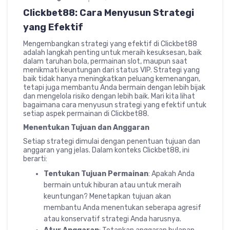
Clickbet88: Cara Menyusun Strategi
yang Efektif
Mengembangkan strategi yang efektif di Clickbet88
adalah langkah penting untuk meraih kesuksesan, baik
dalam taruhan bola, permainan slot, maupun saat
menikmati keuntungan dari status VIP. Strategi yang
baik tidak hanya meningkatkan peluang kemenangan,
tetapi juga membantu Anda bermain dengan lebih bijak
dan mengelola risiko dengan lebih baik. Mari kita lihat
bagaimana cara menyusun strategi yang efektif untuk
setiap aspek permainan di Clickbet88.
Menentukan Tujuan dan Anggaran
Setiap strategi dimulai dengan penentuan tujuan dan
anggaran yang jelas. Dalam konteks Clickbet88, ini
berarti:
Tentukan Tujuan Permainan
: Apakah Anda
bermain untuk hiburan atau untuk meraih
keuntungan? Menetapkan tujuan akan
membantu Anda menentukan seberapa agresif
atau konservatif strategi Anda harusnya.