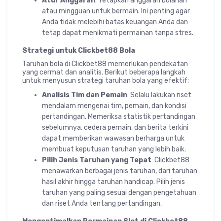
Atur Anggaran
: Tetapkan anggaran bulanan
atau mingguan untuk bermain. Ini penting agar
Anda tidak melebihi batas keuangan Anda dan
tetap dapat menikmati permainan tanpa stres.
Strategi untuk Clickbet88 Bola
Taruhan bola di Clickbet88 memerlukan pendekatan
yang cermat dan analitis. Berikut beberapa langkah
untuk menyusun strategi taruhan bola yang efektif:
Analisis Tim dan Pemain
: Selalu lakukan riset
mendalam mengenai tim, pemain, dan kondisi
pertandingan. Memeriksa statistik pertandingan
sebelumnya, cedera pemain, dan berita terkini
dapat memberikan wawasan berharga untuk
membuat keputusan taruhan yang lebih baik.
Pilih Jenis Taruhan yang Tepat
: Clickbet88
menawarkan berbagai jenis taruhan, dari taruhan
hasil akhir hingga taruhan handicap. Pilih jenis
taruhan yang paling sesuai dengan pengetahuan
dan riset Anda tentang pertandingan.